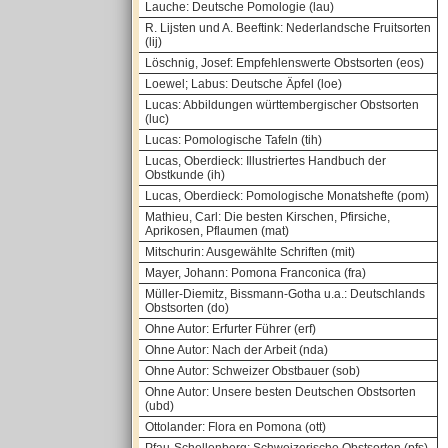
Lauche: Deutsche Pomologie (lau)
R. Lijsten und A. Beeftink: Nederlandsche Fruitsorten
(lij)
Löschnig, Josef: Empfehlenswerte Obstsorten (eos)
Loewel; Labus: Deutsche Äpfel (loe)
Lucas: Abbildungen württembergischer Obstsorten
(luc)
Lucas: Pomologische Tafeln (tih)
Lucas, Oberdieck: Illustriertes Handbuch der
Obstkunde (ih)
Lucas, Oberdieck: Pomologische Monatshefte (pom)
Mathieu, Carl: Die besten Kirschen, Pfirsiche,
Aprikosen, Pflaumen (mat)
Mitschurin: Ausgewählte Schriften (mit)
Mayer, Johann: Pomona Franconica (fra)
Müller-Diemitz, Bissmann-Gotha u.a.: Deutschlands
Obstsorten (do)
Ohne Autor: Erfurter Führer (erf)
Ohne Autor: Nach der Arbeit (nda)
Ohne Autor: Schweizer Obstbauer (sob)
Ohne Autor: Unsere besten Deutschen Obstsorten
(ubd)
Ottolander: Flora en Pomona (ott)