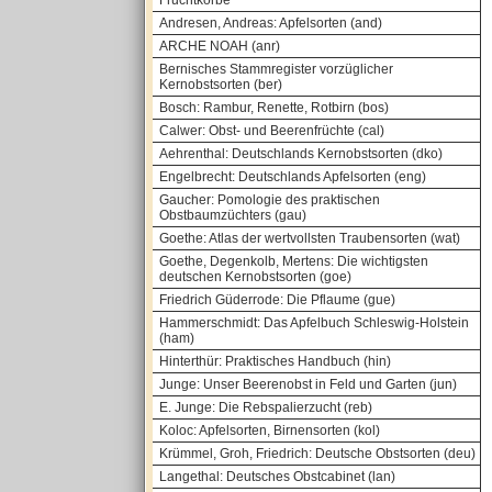
Fruchtkörbe
Andresen, Andreas: Apfelsorten (and)
ARCHE NOAH (anr)
Bernisches Stammregister vorzüglicher
Kernobstsorten (ber)
Bosch: Rambur, Renette, Rotbirn (bos)
Calwer: Obst- und Beerenfrüchte (cal)
Aehrenthal: Deutschlands Kernobstsorten (dko)
Engelbrecht: Deutschlands Apfelsorten (eng)
Gaucher: Pomologie des praktischen
Obstbaumzüchters (gau)
Goethe: Atlas der wertvollsten Traubensorten (wat)
Goethe, Degenkolb, Mertens: Die wichtigsten
deutschen Kernobstsorten (goe)
Friedrich Güderrode: Die Pflaume (gue)
Hammerschmidt: Das Apfelbuch Schleswig-Holstein
(ham)
Hinterthür: Praktisches Handbuch (hin)
Junge: Unser Beerenobst in Feld und Garten (jun)
E. Junge: Die Rebspalierzucht (reb)
Koloc: Apfelsorten, Birnensorten (kol)
Krümmel, Groh, Friedrich: Deutsche Obstsorten (deu)
Langethal: Deutsches Obstcabinet (lan)