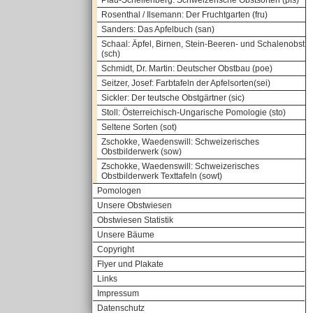
Pfau-Schellenberg: Schweizerische Obstsorten (pfs)
Rosenthal / Ilsemann: Der Fruchtgarten (fru)
Sanders: Das Apfelbuch (san)
Schaal: Äpfel, Birnen, Stein-Beeren- und Schalenobst
(sch)
Schmidt, Dr. Martin: Deutscher Obstbau (poe)
Seitzer, Josef: Farbtafeln der Apfelsorten(sei)
Sickler: Der teutsche Obstgärtner (sic)
Stoll: Österreichisch-Ungarische Pomologie (sto)
Seltene Sorten (sot)
Zschokke, Waedenswill: Schweizerisches
Obstbilderwerk (sow)
Zschokke, Waedenswill: Schweizerisches
Obstbilderwerk Texttafeln (sowt)
Pomologen
Unsere Obstwiesen
Obstwiesen Statistik
Unsere Bäume
Copyright
Flyer und Plakate
Links
Impressum
Datenschutz