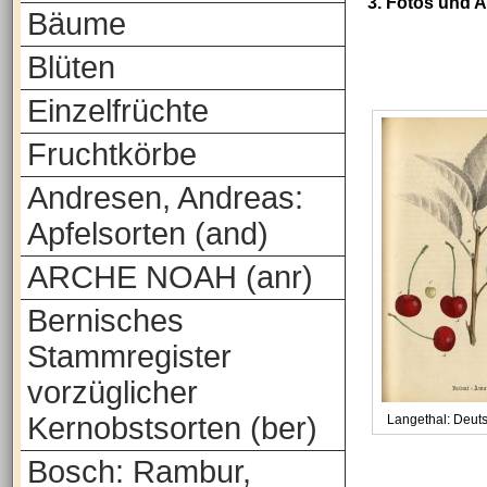
3. Fotos und 
Bäume
Blüten
Einzelfrüchte
Fruchtkörbe
Andresen, Andreas:
Apfelsorten (and)
ARCHE NOAH (anr)
Bernisches
Stammregister
vorzüglicher
Kernobstsorten (ber)
Langethal: Deut
Bosch: Rambur,