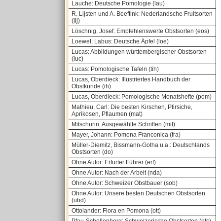
Lauche: Deutsche Pomologie (lau)
R. Lijsten und A. Beeftink: Nederlandsche Fruitsorten
(lij)
Löschnig, Josef: Empfehlenswerte Obstsorten (eos)
Loewel; Labus: Deutsche Äpfel (loe)
Lucas: Abbildungen württembergischer Obstsorten
(luc)
Lucas: Pomologische Tafeln (tih)
Lucas, Oberdieck: Illustriertes Handbuch der
Obstkunde (ih)
Lucas, Oberdieck: Pomologische Monatshefte (pom)
Mathieu, Carl: Die besten Kirschen, Pfirsiche,
Aprikosen, Pflaumen (mat)
Mitschurin: Ausgewählte Schriften (mit)
Mayer, Johann: Pomona Franconica (fra)
Müller-Diemitz, Bissmann-Gotha u.a.: Deutschlands
Obstsorten (do)
Ohne Autor: Erfurter Führer (erf)
Ohne Autor: Nach der Arbeit (nda)
Ohne Autor: Schweizer Obstbauer (sob)
Ohne Autor: Unsere besten Deutschen Obstsorten
(ubd)
Ottolander: Flora en Pomona (ott)