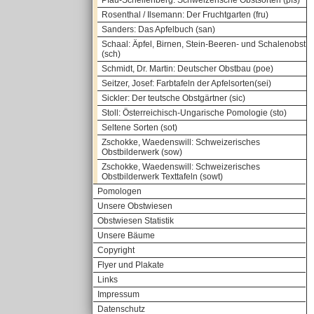
Pfau-Schellenberg: Schweizerische Obstsorten (pfs)
Rosenthal / Ilsemann: Der Fruchtgarten (fru)
Sanders: Das Apfelbuch (san)
Schaal: Äpfel, Birnen, Stein-Beeren- und Schalenobst
(sch)
Schmidt, Dr. Martin: Deutscher Obstbau (poe)
Seitzer, Josef: Farbtafeln der Apfelsorten(sei)
Sickler: Der teutsche Obstgärtner (sic)
Stoll: Österreichisch-Ungarische Pomologie (sto)
Seltene Sorten (sot)
Zschokke, Waedenswill: Schweizerisches
Obstbilderwerk (sow)
Zschokke, Waedenswill: Schweizerisches
Obstbilderwerk Texttafeln (sowt)
Pomologen
Unsere Obstwiesen
Obstwiesen Statistik
Unsere Bäume
Copyright
Flyer und Plakate
Links
Impressum
Datenschutz