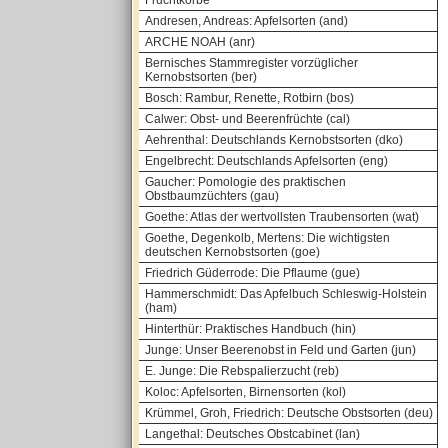
Fruchtkörbe
Andresen, Andreas: Apfelsorten (and)
ARCHE NOAH (anr)
Bernisches Stammregister vorzüglicher
Kernobstsorten (ber)
Bosch: Rambur, Renette, Rotbirn (bos)
Calwer: Obst- und Beerenfrüchte (cal)
Aehrenthal: Deutschlands Kernobstsorten (dko)
Engelbrecht: Deutschlands Apfelsorten (eng)
Gaucher: Pomologie des praktischen
Obstbaumzüchters (gau)
Goethe: Atlas der wertvollsten Traubensorten (wat)
Goethe, Degenkolb, Mertens: Die wichtigsten
deutschen Kernobstsorten (goe)
Friedrich Güderrode: Die Pflaume (gue)
Hammerschmidt: Das Apfelbuch Schleswig-Holstein
(ham)
Hinterthür: Praktisches Handbuch (hin)
Junge: Unser Beerenobst in Feld und Garten (jun)
E. Junge: Die Rebspalierzucht (reb)
Koloc: Apfelsorten, Birnensorten (kol)
Krümmel, Groh, Friedrich: Deutsche Obstsorten (deu)
Langethal: Deutsches Obstcabinet (lan)