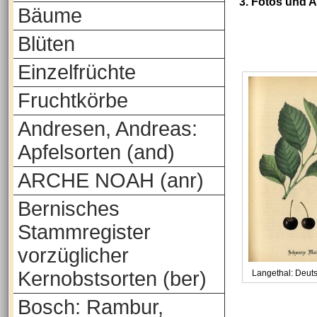
3. Fotos und 
Bäume
Blüten
Einzelfrüchte
Fruchtkörbe
Andresen, Andreas:
Apfelsorten (and)
ARCHE NOAH (anr)
Bernisches
Stammregister
vorzüglicher
Kernobstsorten (ber)
Langethal: Deut
Bosch: Rambur,