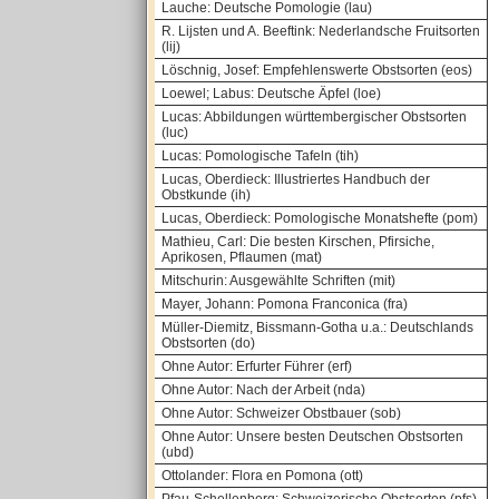
Lauche: Deutsche Pomologie (lau)
R. Lijsten und A. Beeftink: Nederlandsche Fruitsorten
(lij)
Löschnig, Josef: Empfehlenswerte Obstsorten (eos)
Loewel; Labus: Deutsche Äpfel (loe)
Lucas: Abbildungen württembergischer Obstsorten
(luc)
Lucas: Pomologische Tafeln (tih)
Lucas, Oberdieck: Illustriertes Handbuch der
Obstkunde (ih)
Lucas, Oberdieck: Pomologische Monatshefte (pom)
Mathieu, Carl: Die besten Kirschen, Pfirsiche,
Aprikosen, Pflaumen (mat)
Mitschurin: Ausgewählte Schriften (mit)
Mayer, Johann: Pomona Franconica (fra)
Müller-Diemitz, Bissmann-Gotha u.a.: Deutschlands
Obstsorten (do)
Ohne Autor: Erfurter Führer (erf)
Ohne Autor: Nach der Arbeit (nda)
Ohne Autor: Schweizer Obstbauer (sob)
Ohne Autor: Unsere besten Deutschen Obstsorten
(ubd)
Ottolander: Flora en Pomona (ott)