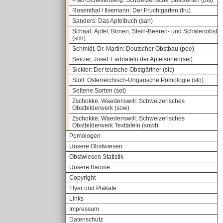
Pfau-Schellenberg: Schweizerische Obstsorten (pfs)
Rosenthal / Ilsemann: Der Fruchtgarten (fru)
Sanders: Das Apfelbuch (san)
Schaal: Äpfel, Birnen, Stein-Beeren- und Schalenobst
(sch)
Schmidt, Dr. Martin: Deutscher Obstbau (poe)
Seitzer, Josef: Farbtafeln der Apfelsorten(sei)
Sickler: Der teutsche Obstgärtner (sic)
Stoll: Österreichisch-Ungarische Pomologie (sto)
Seltene Sorten (sot)
Zschokke, Waedenswill: Schweizerisches
Obstbilderwerk (sow)
Zschokke, Waedenswill: Schweizerisches
Obstbilderwerk Texttafeln (sowt)
Pomologen
Unsere Obstwiesen
Obstwiesen Statistik
Unsere Bäume
Copyright
Flyer und Plakate
Links
Impressum
Datenschutz