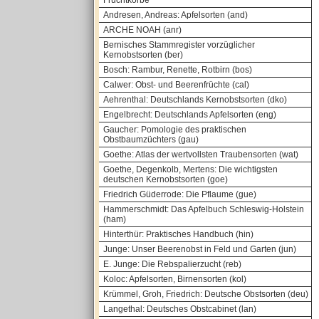
Fruchtkörbe
Andresen, Andreas: Apfelsorten (and)
ARCHE NOAH (anr)
Bernisches Stammregister vorzüglicher
Kernobstsorten (ber)
Bosch: Rambur, Renette, Rotbirn (bos)
Calwer: Obst- und Beerenfrüchte (cal)
Aehrenthal: Deutschlands Kernobstsorten (dko)
Engelbrecht: Deutschlands Apfelsorten (eng)
Gaucher: Pomologie des praktischen
Obstbaumzüchters (gau)
Goethe: Atlas der wertvollsten Traubensorten (wat)
Goethe, Degenkolb, Mertens: Die wichtigsten
deutschen Kernobstsorten (goe)
Friedrich Güderrode: Die Pflaume (gue)
Hammerschmidt: Das Apfelbuch Schleswig-Holstein
(ham)
Hinterthür: Praktisches Handbuch (hin)
Junge: Unser Beerenobst in Feld und Garten (jun)
E. Junge: Die Rebspalierzucht (reb)
Koloc: Apfelsorten, Birnensorten (kol)
Krümmel, Groh, Friedrich: Deutsche Obstsorten (deu)
Langethal: Deutsches Obstcabinet (lan)