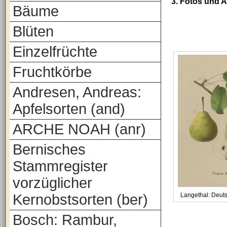
3. Fotos und 
Bäume
Blüten
Einzelfrüchte
Fruchtkörbe
Andresen, Andreas:
Apfelsorten (and)
ARCHE NOAH (anr)
Bernisches
Stammregister
vorzüglicher
Kernobstsorten (ber)
Langethal: Deut
Bosch: Rambur,