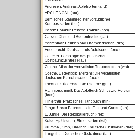
Fruchtkörbe
Andresen, Andreas: Apfelsorten (and)
ARCHE NOAH (anr)
Bernisches Stammregister vorzüglicher
Kernobstsorten (ber)
Bosch: Rambur, Renette, Rotbirn (bos)
Calwer: Obst- und Beerenfrüchte (cal)
Aehrenthal: Deutschlands Kernobstsorten (dko)
Engelbrecht: Deutschlands Apfelsorten (eng)
Gaucher: Pomologie des praktischen
Obstbaumzüchters (gau)
Goethe: Atlas der wertvollsten Traubensorten (wat)
Goethe, Degenkolb, Mertens: Die wichtigsten
deutschen Kernobstsorten (goe)
Friedrich Güderrode: Die Pflaume (gue)
Hammerschmidt: Das Apfelbuch Schleswig-Holstein
(ham)
Hinterthür: Praktisches Handbuch (hin)
Junge: Unser Beerenobst in Feld und Garten (jun)
E. Junge: Die Rebspalierzucht (reb)
Koloc: Apfelsorten, Birnensorten (kol)
Krümmel, Groh, Friedrich: Deutsche Obstsorten (deu)
Langethal: Deutsches Obstcabinet (lan)