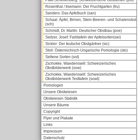
Pfau-Schellenberg: Schweizerische Obstsorten (pfs)
Rosenthal / Ilsemann: Der Fruchtgarten (fru)
Sanders: Das Apfelbuch (san)
Schaal: Äpfel, Birnen, Stein-Beeren- und Schalenobst
(sch)
Schmidt, Dr. Martin: Deutscher Obstbau (poe)
Seitzer, Josef: Farbtafeln der Apfelsorten(sei)
Sickler: Der teutsche Obstgärtner (sic)
Stoll: Österreichisch-Ungarische Pomologie (sto)
Seltene Sorten (sot)
Zschokke, Waedenswill: Schweizerisches
Obstbilderwerk (sow)
Zschokke, Waedenswill: Schweizerisches
Obstbilderwerk Texttafeln (sowt)
Pomologen
Unsere Obstwiesen
Obstwiesen Statistik
Unsere Bäume
Copyright
Flyer und Plakate
Links
Impressum
Datenschutz