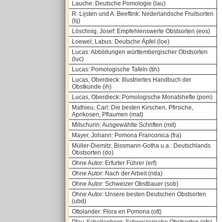
Lauche: Deutsche Pomologie (lau)
R. Lijsten und A. Beeftink: Nederlandsche Fruitsorten
(lij)
Löschnig, Josef: Empfehlenswerte Obstsorten (eos)
Loewel; Labus: Deutsche Äpfel (loe)
Lucas: Abbildungen württembergischer Obstsorten
(luc)
Lucas: Pomologische Tafeln (tih)
Lucas, Oberdieck: Illustriertes Handbuch der
Obstkunde (ih)
Lucas, Oberdieck: Pomologische Monatshefte (pom)
Mathieu, Carl: Die besten Kirschen, Pfirsiche,
Aprikosen, Pflaumen (mat)
Mitschurin: Ausgewählte Schriften (mit)
Mayer, Johann: Pomona Franconica (fra)
Müller-Diemitz, Bissmann-Gotha u.a.: Deutschlands
Obstsorten (do)
Ohne Autor: Erfurter Führer (erf)
Ohne Autor: Nach der Arbeit (nda)
Ohne Autor: Schweizer Obstbauer (sob)
Ohne Autor: Unsere besten Deutschen Obstsorten
(ubd)
Ottolander: Flora en Pomona (ott)