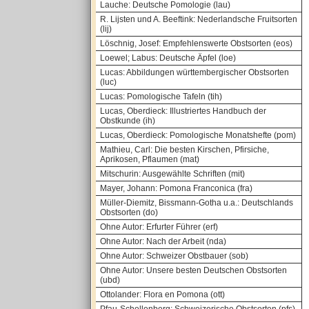
Lauche: Deutsche Pomologie (lau)
R. Lijsten und A. Beeftink: Nederlandsche Fruitsorten
(lij)
Löschnig, Josef: Empfehlenswerte Obstsorten (eos)
Loewel; Labus: Deutsche Äpfel (loe)
Lucas: Abbildungen württembergischer Obstsorten
(luc)
Lucas: Pomologische Tafeln (tih)
Lucas, Oberdieck: Illustriertes Handbuch der
Obstkunde (ih)
Lucas, Oberdieck: Pomologische Monatshefte (pom)
Mathieu, Carl: Die besten Kirschen, Pfirsiche,
Aprikosen, Pflaumen (mat)
Mitschurin: Ausgewählte Schriften (mit)
Mayer, Johann: Pomona Franconica (fra)
Müller-Diemitz, Bissmann-Gotha u.a.: Deutschlands
Obstsorten (do)
Ohne Autor: Erfurter Führer (erf)
Ohne Autor: Nach der Arbeit (nda)
Ohne Autor: Schweizer Obstbauer (sob)
Ohne Autor: Unsere besten Deutschen Obstsorten
(ubd)
Ottolander: Flora en Pomona (ott)