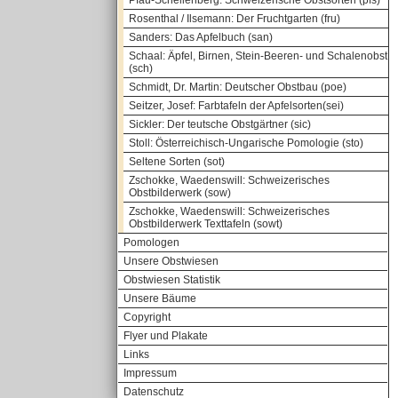
Pfau-Schellenberg: Schweizerische Obstsorten (pfs)
Rosenthal / Ilsemann: Der Fruchtgarten (fru)
Sanders: Das Apfelbuch (san)
Schaal: Äpfel, Birnen, Stein-Beeren- und Schalenobst
(sch)
Schmidt, Dr. Martin: Deutscher Obstbau (poe)
Seitzer, Josef: Farbtafeln der Apfelsorten(sei)
Sickler: Der teutsche Obstgärtner (sic)
Stoll: Österreichisch-Ungarische Pomologie (sto)
Seltene Sorten (sot)
Zschokke, Waedenswill: Schweizerisches
Obstbilderwerk (sow)
Zschokke, Waedenswill: Schweizerisches
Obstbilderwerk Texttafeln (sowt)
Pomologen
Unsere Obstwiesen
Obstwiesen Statistik
Unsere Bäume
Copyright
Flyer und Plakate
Links
Impressum
Datenschutz