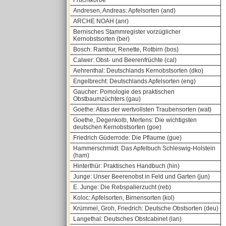
Fruchtkörbe
Andresen, Andreas: Apfelsorten (and)
ARCHE NOAH (anr)
Bernisches Stammregister vorzüglicher
Kernobstsorten (ber)
Bosch: Rambur, Renette, Rotbirn (bos)
Calwer: Obst- und Beerenfrüchte (cal)
Aehrenthal: Deutschlands Kernobstsorten (dko)
Engelbrecht: Deutschlands Apfelsorten (eng)
Gaucher: Pomologie des praktischen
Obstbaumzüchters (gau)
Goethe: Atlas der wertvollsten Traubensorten (wat)
Goethe, Degenkolb, Mertens: Die wichtigsten
deutschen Kernobstsorten (goe)
Friedrich Güderrode: Die Pflaume (gue)
Hammerschmidt: Das Apfelbuch Schleswig-Holstein
(ham)
Hinterthür: Praktisches Handbuch (hin)
Junge: Unser Beerenobst in Feld und Garten (jun)
E. Junge: Die Rebspalierzucht (reb)
Koloc: Apfelsorten, Birnensorten (kol)
Krümmel, Groh, Friedrich: Deutsche Obstsorten (deu)
Langethal: Deutsches Obstcabinet (lan)