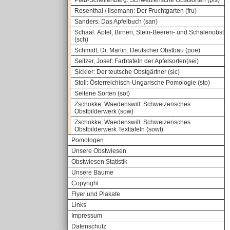
Pfau-Schellenberg: Schweizerische Obstsorten (pfs)
Rosenthal / Ilsemann: Der Fruchtgarten (fru)
Sanders: Das Apfelbuch (san)
Schaal: Äpfel, Birnen, Stein-Beeren- und Schalenobst
(sch)
Schmidt, Dr. Martin: Deutscher Obstbau (poe)
Seitzer, Josef: Farbtafeln der Apfelsorten(sei)
Sickler: Der teutsche Obstgärtner (sic)
Stoll: Österreichisch-Ungarische Pomologie (sto)
Seltene Sorten (sot)
Zschokke, Waedenswill: Schweizerisches
Obstbilderwerk (sow)
Zschokke, Waedenswill: Schweizerisches
Obstbilderwerk Texttafeln (sowt)
Pomologen
Unsere Obstwiesen
Obstwiesen Statistik
Unsere Bäume
Copyright
Flyer und Plakate
Links
Impressum
Datenschutz