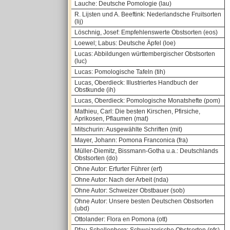
Lauche: Deutsche Pomologie (lau)
R. Lijsten und A. Beeftink: Nederlandsche Fruitsorten
(lij)
Löschnig, Josef: Empfehlenswerte Obstsorten (eos)
Loewel; Labus: Deutsche Äpfel (loe)
Lucas: Abbildungen württembergischer Obstsorten
(luc)
Lucas: Pomologische Tafeln (tih)
Lucas, Oberdieck: Illustriertes Handbuch der
Obstkunde (ih)
Lucas, Oberdieck: Pomologische Monatshefte (pom)
Mathieu, Carl: Die besten Kirschen, Pfirsiche,
Aprikosen, Pflaumen (mat)
Mitschurin: Ausgewählte Schriften (mit)
Mayer, Johann: Pomona Franconica (fra)
Müller-Diemitz, Bissmann-Gotha u.a.: Deutschlands
Obstsorten (do)
Ohne Autor: Erfurter Führer (erf)
Ohne Autor: Nach der Arbeit (nda)
Ohne Autor: Schweizer Obstbauer (sob)
Ohne Autor: Unsere besten Deutschen Obstsorten
(ubd)
Ottolander: Flora en Pomona (ott)