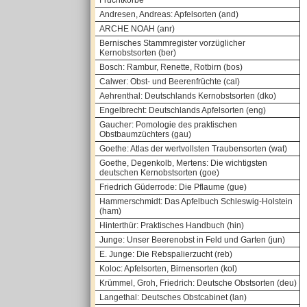
Fruchtkörbe
Andresen, Andreas: Apfelsorten (and)
ARCHE NOAH (anr)
Bernisches Stammregister vorzüglicher
Kernobstsorten (ber)
Bosch: Rambur, Renette, Rotbirn (bos)
Calwer: Obst- und Beerenfrüchte (cal)
Aehrenthal: Deutschlands Kernobstsorten (dko)
Engelbrecht: Deutschlands Apfelsorten (eng)
Gaucher: Pomologie des praktischen
Obstbaumzüchters (gau)
Goethe: Atlas der wertvollsten Traubensorten (wat)
Goethe, Degenkolb, Mertens: Die wichtigsten
deutschen Kernobstsorten (goe)
Friedrich Güderrode: Die Pflaume (gue)
Hammerschmidt: Das Apfelbuch Schleswig-Holstein
(ham)
Hinterthür: Praktisches Handbuch (hin)
Junge: Unser Beerenobst in Feld und Garten (jun)
E. Junge: Die Rebspalierzucht (reb)
Koloc: Apfelsorten, Birnensorten (kol)
Krümmel, Groh, Friedrich: Deutsche Obstsorten (deu)
Langethal: Deutsches Obstcabinet (lan)