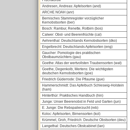
Fruchtkörbe
Andresen, Andreas: Apfelsorten (and)
ARCHE NOAH (anr)
Bernisches Stammregister vorzüglicher
Kernobstsorten (ber)
Bosch: Rambur, Renette, Rotbirn (bos)
Calwer: Obst- und Beerenfrüchte (cal)
Aehrenthal: Deutschlands Kernobstsorten (dko)
Engelbrecht: Deutschlands Apfelsorten (eng)
Gaucher: Pomologie des praktischen
Obstbaumzüchters (gau)
Goethe: Atlas der wertvollsten Traubensorten (wat)
Goethe, Degenkolb, Mertens: Die wichtigsten
deutschen Kernobstsorten (goe)
Friedrich Güderrode: Die Pflaume (gue)
Hammerschmidt: Das Apfelbuch Schleswig-Holstein
(ham)
Hinterthür: Praktisches Handbuch (hin)
Junge: Unser Beerenobst in Feld und Garten (jun)
E. Junge: Die Rebspalierzucht (reb)
Koloc: Apfelsorten, Birnensorten (kol)
Krümmel, Groh, Friedrich: Deutsche Obstsorten (deu)
Langethal: Deutsches Obstcabinet (lan)