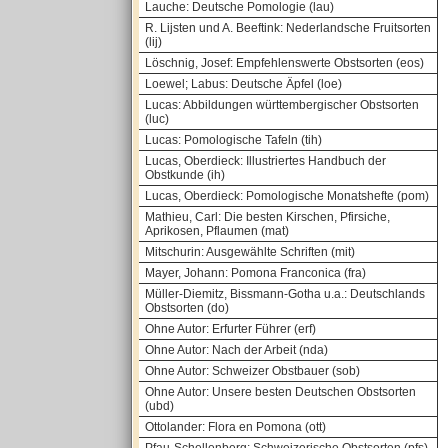
Lauche: Deutsche Pomologie (lau)
R. Lijsten und A. Beeftink: Nederlandsche Fruitsorten
(lij)
Löschnig, Josef: Empfehlenswerte Obstsorten (eos)
Loewel; Labus: Deutsche Äpfel (loe)
Lucas: Abbildungen württembergischer Obstsorten
(luc)
Lucas: Pomologische Tafeln (tih)
Lucas, Oberdieck: Illustriertes Handbuch der
Obstkunde (ih)
Lucas, Oberdieck: Pomologische Monatshefte (pom)
Mathieu, Carl: Die besten Kirschen, Pfirsiche,
Aprikosen, Pflaumen (mat)
Mitschurin: Ausgewählte Schriften (mit)
Mayer, Johann: Pomona Franconica (fra)
Müller-Diemitz, Bissmann-Gotha u.a.: Deutschlands
Obstsorten (do)
Ohne Autor: Erfurter Führer (erf)
Ohne Autor: Nach der Arbeit (nda)
Ohne Autor: Schweizer Obstbauer (sob)
Ohne Autor: Unsere besten Deutschen Obstsorten
(ubd)
Ottolander: Flora en Pomona (ott)