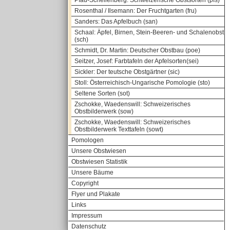
Pfau-Schellenberg: Schweizerische Obstsorten (pfs)
Rosenthal / Ilsemann: Der Fruchtgarten (fru)
Sanders: Das Apfelbuch (san)
Schaal: Äpfel, Birnen, Stein-Beeren- und Schalenobst
(sch)
Schmidt, Dr. Martin: Deutscher Obstbau (poe)
Seitzer, Josef: Farbtafeln der Apfelsorten(sei)
Sickler: Der teutsche Obstgärtner (sic)
Stoll: Österreichisch-Ungarische Pomologie (sto)
Seltene Sorten (sot)
Zschokke, Waedenswill: Schweizerisches
Obstbilderwerk (sow)
Zschokke, Waedenswill: Schweizerisches
Obstbilderwerk Texttafeln (sowt)
Pomologen
Unsere Obstwiesen
Obstwiesen Statistik
Unsere Bäume
Copyright
Flyer und Plakate
Links
Impressum
Datenschutz