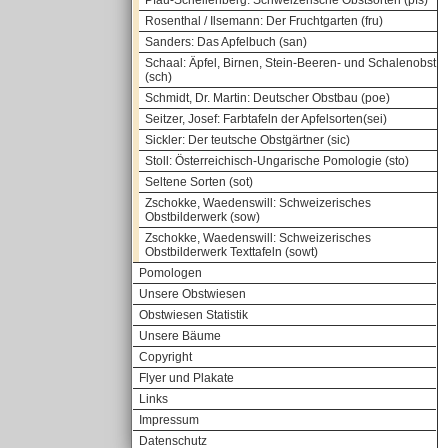
Pfau-Schellenberg: Schweizerische Obstsorten (pfs)
Rosenthal / Ilsemann: Der Fruchtgarten (fru)
Sanders: Das Apfelbuch (san)
Schaal: Äpfel, Birnen, Stein-Beeren- und Schalenobst
(sch)
Schmidt, Dr. Martin: Deutscher Obstbau (poe)
Seitzer, Josef: Farbtafeln der Apfelsorten(sei)
Sickler: Der teutsche Obstgärtner (sic)
Stoll: Österreichisch-Ungarische Pomologie (sto)
Seltene Sorten (sot)
Zschokke, Waedenswill: Schweizerisches
Obstbilderwerk (sow)
Zschokke, Waedenswill: Schweizerisches
Obstbilderwerk Texttafeln (sowt)
Pomologen
Unsere Obstwiesen
Obstwiesen Statistik
Unsere Bäume
Copyright
Flyer und Plakate
Links
Impressum
Datenschutz