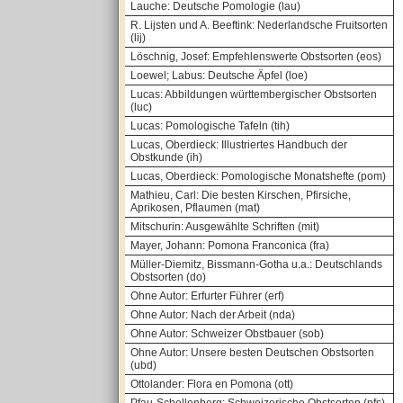
Lauche: Deutsche Pomologie (lau)
R. Lijsten und A. Beeftink: Nederlandsche Fruitsorten
(lij)
Löschnig, Josef: Empfehlenswerte Obstsorten (eos)
Loewel; Labus: Deutsche Äpfel (loe)
Lucas: Abbildungen württembergischer Obstsorten
(luc)
Lucas: Pomologische Tafeln (tih)
Lucas, Oberdieck: Illustriertes Handbuch der
Obstkunde (ih)
Lucas, Oberdieck: Pomologische Monatshefte (pom)
Mathieu, Carl: Die besten Kirschen, Pfirsiche,
Aprikosen, Pflaumen (mat)
Mitschurin: Ausgewählte Schriften (mit)
Mayer, Johann: Pomona Franconica (fra)
Müller-Diemitz, Bissmann-Gotha u.a.: Deutschlands
Obstsorten (do)
Ohne Autor: Erfurter Führer (erf)
Ohne Autor: Nach der Arbeit (nda)
Ohne Autor: Schweizer Obstbauer (sob)
Ohne Autor: Unsere besten Deutschen Obstsorten
(ubd)
Ottolander: Flora en Pomona (ott)