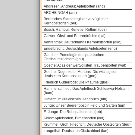
Fruchtkörbe
Andresen, Andreas: Apfelsorten (and)
ARCHE NOAH (anr)
Bernisches Stammregister vorzüglicher
Kernobstsorten (ber)
Bosch: Rambur, Renette, Rotbirn (bos)
Calwer: Obst- und Beerenfrüchte (cal)
Aehrenthal: Deutschlands Kernobstsorten (dko)
Engelbrecht: Deutschlands Apfelsorten (eng)
Gaucher: Pomologie des praktischen
Obstbaumzüchters (gau)
Goethe: Atlas der wertvollsten Traubensorten (wat)
Goethe, Degenkolb, Mertens: Die wichtigsten
deutschen Kernobstsorten (goe)
Friedrich Güderrode: Die Pflaume (gue)
Hammerschmidt: Das Apfelbuch Schleswig-Holstein
(ham)
Hinterthür: Praktisches Handbuch (hin)
Junge: Unser Beerenobst in Feld und Garten (jun)
E. Junge: Die Rebspalierzucht (reb)
Koloc: Apfelsorten, Birnensorten (kol)
Krümmel, Groh, Friedrich: Deutsche Obstsorten (deu)
Langethal: Deutsches Obstcabinet (lan)