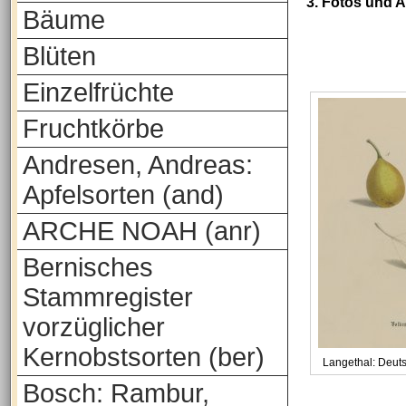
3. Fotos und 
Bäume
Blüten
Einzelfrüchte
Fruchtkörbe
Andresen, Andreas:
Apfelsorten (and)
ARCHE NOAH (anr)
Bernisches
Stammregister
vorzüglicher
Kernobstsorten (ber)
Langethal: Deut
Bosch: Rambur,