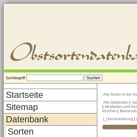
Suchbegriff:
Startseite
Alle Sorten in der 
Alle Obstsorten
|
Ap
Sitemap
|
Mirabellen und Re
kirschen
|
Beerenob
Datenbank
[_] Nummerierung
|
Sorten