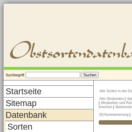
Suchbegriff:
Startseite
Alle Sorten in der 
Alle Obstsorten
|
Ap
Sitemap
|
Mirabellen und Re
kirschen
|
Beerenob
Datenbank
[X] Nummerierung
|
Sorten