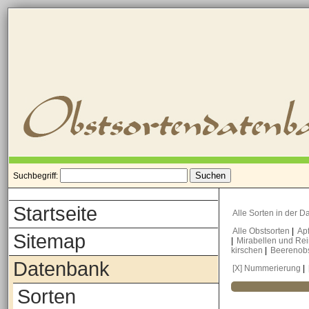
Suchbegriff:
Startseite
Alle Sorten in der 
Alle Obstsorten
|
Ap
Sitemap
|
Mirabellen und Re
kirschen
|
Beerenob
Datenbank
[X] Nummerierung
|
Sorten