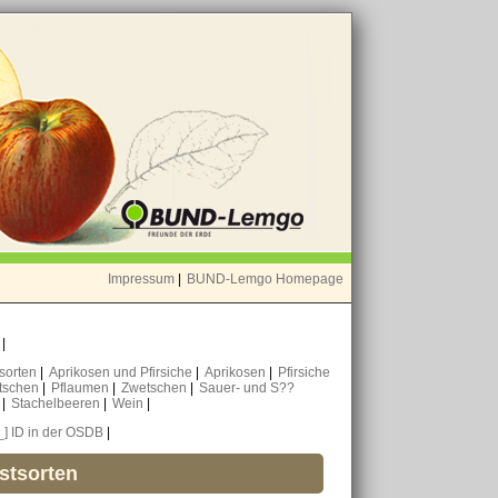
Impressum
|
BUND-Lemgo Homepage
o
|
nsorten
|
Aprikosen und Pfirsiche
|
Aprikosen
|
Pfirsiche
tschen
|
Pflaumen
|
Zwetschen
|
Sauer- und S??
n
|
Stachelbeeren
|
Wein
|
_] ID in der OSDB
|
stsorten