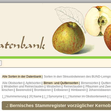
Alle Sorten in der Datenbank
|
Sorten in den Streuobstwiesen des BUND-Lemg
Alle Obstsorten
|
Apfelsorten
|
Birnen- und Quittensorten
|
Birnensorten
|
Quitte
|
Mirabellen und Reineclauden
|
Mirabellen
|
Reineclauden
|
Pflaumen und Zwe
kirschen
|
Beerenobst
|
Brombeeren
|
Erdbeeren
|
Himbeeren
|
Johannisbeere
[_] Nummerierung
|
[X] Name
|
[_] Synonyme
|
[_] Nummer im Obstsortenwerk
|
[
.: Bernisches Stammregister vorzüglicher Kernob