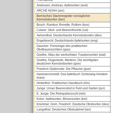
Fruchtkörbe
Andresen, Andreas: Apfelsorten (and)
ARCHE NOAH (anr)
Bernisches Stammregister vorzüglicher
Kernobstsorten (ber)
Bosch: Rambur, Renette, Rotbirn (bos)
Calwer: Obst- und Beerenfrüchte (cal)
Aehrenthal: Deutschlands Kernobstsorten (dko)
Engelbrecht: Deutschlands Apfelsorten (eng)
Gaucher: Pomologie des praktischen
Obstbaumzüchters (gau)
Goethe: Atlas der wertvollsten Traubensorten (wat)
Goethe, Degenkolb, Mertens: Die wichtigsten
deutschen Kernobstsorten (goe)
Friedrich Güderrode: Die Pflaume (gue)
Hammerschmidt: Das Apfelbuch Schleswig-Holstein
(ham)
Hinterthür: Praktisches Handbuch (hin)
Junge: Unser Beerenobst in Feld und Garten (jun)
E. Junge: Die Rebspalierzucht (reb)
Koloc: Apfelsorten, Birnensorten (kol)
Krümmel, Groh, Friedrich: Deutsche Obstsorten (deu)
Langethal: Deutsches Obstcabinet (lan)