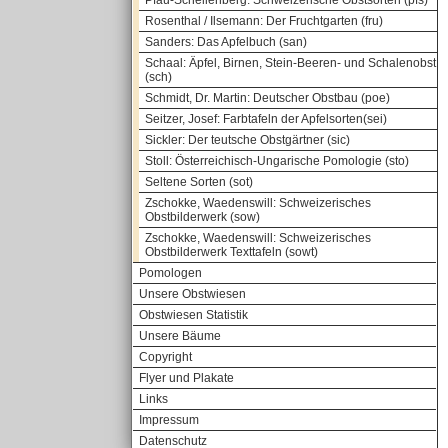
Pfau-Schellenberg: Schweizerische Obstsorten (pfs)
Rosenthal / Ilsemann: Der Fruchtgarten (fru)
Sanders: Das Apfelbuch (san)
Schaal: Äpfel, Birnen, Stein-Beeren- und Schalenobst
(sch)
Schmidt, Dr. Martin: Deutscher Obstbau (poe)
Seitzer, Josef: Farbtafeln der Apfelsorten(sei)
Sickler: Der teutsche Obstgärtner (sic)
Stoll: Österreichisch-Ungarische Pomologie (sto)
Seltene Sorten (sot)
Zschokke, Waedenswill: Schweizerisches
Obstbilderwerk (sow)
Zschokke, Waedenswill: Schweizerisches
Obstbilderwerk Texttafeln (sowt)
Pomologen
Unsere Obstwiesen
Obstwiesen Statistik
Unsere Bäume
Copyright
Flyer und Plakate
Links
Impressum
Datenschutz