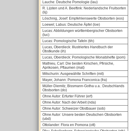
Lauche: Deutsche Pomologie (lau)
R. Lijsten und A. Beeftink: Nederlandsche Fruitsorten
(lij)
Löschnig, Josef: Empfehlenswerte Obstsorten (eos)
Loewel; Labus: Deutsche Äpfel (loe)
Lucas: Abbildungen württembergischer Obstsorten
(luc)
Lucas: Pomologische Tafeln (tih)
Lucas, Oberdieck: Illustriertes Handbuch der
Obstkunde (ih)
Lucas, Oberdieck: Pomologische Monatshefte (pom)
Mathieu, Carl: Die besten Kirschen, Pfirsiche,
Aprikosen, Pflaumen (mat)
Mitschurin: Ausgewählte Schriften (mit)
Mayer, Johann: Pomona Franconica (fra)
Müller-Diemitz, Bissmann-Gotha u.a.: Deutschlands
Obstsorten (do)
Ohne Autor: Erfurter Führer (erf)
Ohne Autor: Nach der Arbeit (nda)
Ohne Autor: Schweizer Obstbauer (sob)
Ohne Autor: Unsere besten Deutschen Obstsorten
(ubd)
Ottolander: Flora en Pomona (ott)