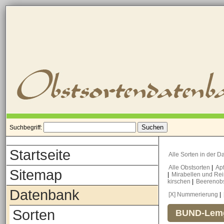
Suchbegriff:
Startseite
Alle Sorten in der 
Alle Obstsorten
|
Ap
Sitemap
|
Mirabellen und Re
kirschen
|
Beerenob
Datenbank
[X] Nummerierung
|
Sorten
BUND-Lemg