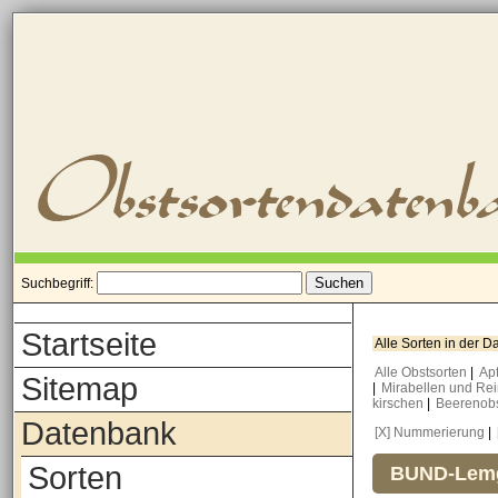
Suchbegriff:
Startseite
Alle Sorten in der 
Alle Obstsorten
|
Ap
Sitemap
|
Mirabellen und Re
kirschen
|
Beerenob
Datenbank
[X] Nummerierung
|
Sorten
BUND-Lemg