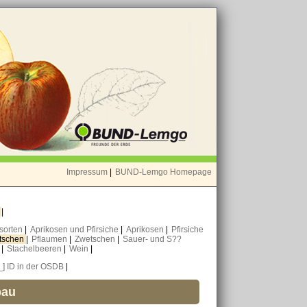
Impressum
|
BUND-Lemgo Homepage
o
|
nsorten
|
Aprikosen und Pfirsiche
|
Aprikosen
|
Pfirsiche
tschen
|
Pflaumen
|
Zwetschen
|
Sauer- und S??
n
|
Stachelbeeren
|
Wein
|
_] ID in der OSDB
|
bau