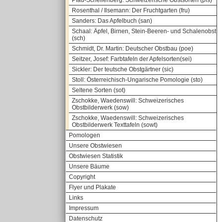
Pfau-Schellenberg: Schweizerische Obstsorten (pfs)
Rosenthal / Ilsemann: Der Fruchtgarten (fru)
Sanders: Das Apfelbuch (san)
Schaal: Äpfel, Birnen, Stein-Beeren- und Schalenobst
(sch)
Schmidt, Dr. Martin: Deutscher Obstbau (poe)
Seitzer, Josef: Farbtafeln der Apfelsorten(sei)
Sickler: Der teutsche Obstgärtner (sic)
Stoll: Österreichisch-Ungarische Pomologie (sto)
Seltene Sorten (sot)
Zschokke, Waedenswill: Schweizerisches
Obstbilderwerk (sow)
Zschokke, Waedenswill: Schweizerisches
Obstbilderwerk Texttafeln (sowt)
Pomologen
Unsere Obstwiesen
Obstwiesen Statistik
Unsere Bäume
Copyright
Flyer und Plakate
Links
Impressum
Datenschutz