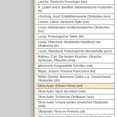
Lauche: Deutsche Pomologie (lau)
R. Lijsten und A. Beeftink: Nederlandsche Fruitsorten
(lij)
Löschnig, Josef: Empfehlenswerte Obstsorten (eos)
Loewel; Labus: Deutsche Äpfel (loe)
Lucas: Abbildungen württembergischer Obstsorten
(luc)
Lucas: Pomologische Tafeln (tih)
Lucas, Oberdieck: Illustriertes Handbuch der
Obstkunde (ih)
Lucas, Oberdieck: Pomologische Monatshefte (pom)
Mathieu, Carl: Die besten Kirschen, Pfirsiche,
Aprikosen, Pflaumen (mat)
Mitschurin: Ausgewählte Schriften (mit)
Mayer, Johann: Pomona Franconica (fra)
Müller-Diemitz, Bissmann-Gotha u.a.: Deutschlands
Obstsorten (do)
Ohne Autor: Erfurter Führer (erf)
Ohne Autor: Nach der Arbeit (nda)
Ohne Autor: Schweizer Obstbauer (sob)
Ohne Autor: Unsere besten Deutschen Obstsorten
(ubd)
Ottolander: Flora en Pomona (ott)