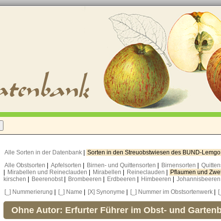
Alle Sorten in der Datenbank
|
Sorten in den Streuobstwiesen des BUND-Lemg
Alle Obstsorten
|
Apfelsorten
|
Birnen- und Quittensorten
|
Birnensorten
|
Quitte
|
Mirabellen und Reineclauden
|
Mirabellen
|
Reineclauden
|
Pflaumen und Zwe
kirschen
|
Beerenobst
|
Brombeeren
|
Erdbeeren
|
Himbeeren
|
Johannisbeere
[_] Nummerierung
|
[_] Name
|
[X] Synonyme
|
[_] Nummer im Obstsortenwerk
|
[
Ohne Autor: Erfurter Führer im Obst- und Garten