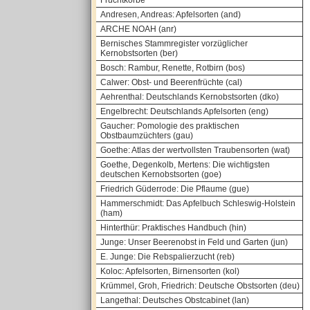
Fruchtkörbe
Andresen, Andreas: Apfelsorten (and)
ARCHE NOAH (anr)
Bernisches Stammregister vorzüglicher
Kernobstsorten (ber)
Bosch: Rambur, Renette, Rotbirn (bos)
Calwer: Obst- und Beerenfrüchte (cal)
Aehrenthal: Deutschlands Kernobstsorten (dko)
Engelbrecht: Deutschlands Apfelsorten (eng)
Gaucher: Pomologie des praktischen
Obstbaumzüchters (gau)
Goethe: Atlas der wertvollsten Traubensorten (wat)
Goethe, Degenkolb, Mertens: Die wichtigsten
deutschen Kernobstsorten (goe)
Friedrich Güderrode: Die Pflaume (gue)
Hammerschmidt: Das Apfelbuch Schleswig-Holstein
(ham)
Hinterthür: Praktisches Handbuch (hin)
Junge: Unser Beerenobst in Feld und Garten (jun)
E. Junge: Die Rebspalierzucht (reb)
Koloc: Apfelsorten, Birnensorten (kol)
Krümmel, Groh, Friedrich: Deutsche Obstsorten (deu)
Langethal: Deutsches Obstcabinet (lan)