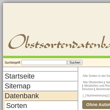
Suchbegriff:
Startseite
Alle Sorten in der 
Alle Obstsorten
|
Ap
Sitemap
|
Mirabellen und Re
kirschen
|
Beerenob
Datenbank
[_] Nummerierung
|
Sorten
Ohne Autor