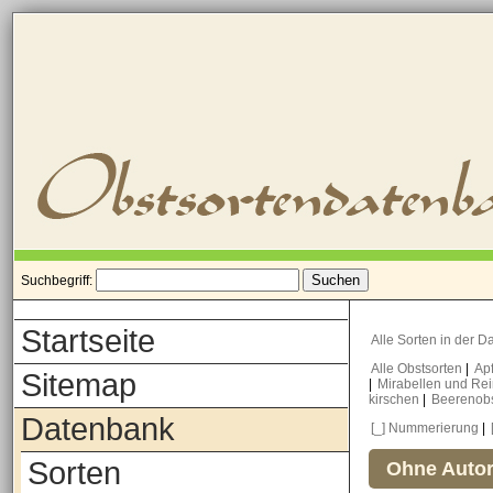
Suchbegriff:
Startseite
Alle Sorten in der 
Alle Obstsorten
|
Ap
Sitemap
|
Mirabellen und Re
kirschen
|
Beerenob
Datenbank
[_] Nummerierung
|
Sorten
Ohne Autor