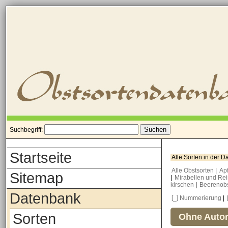
Suchbegriff:
Startseite
Alle Sorten in der 
Alle Obstsorten
|
Ap
Sitemap
|
Mirabellen und Re
kirschen
|
Beerenob
Datenbank
[_] Nummerierung
|
Sorten
Ohne Autor