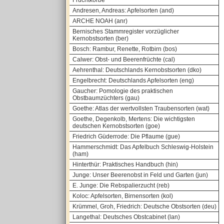
Fruchtkörbe
Andresen, Andreas: Apfelsorten (and)
ARCHE NOAH (anr)
Bernisches Stammregister vorzüglicher
Kernobstsorten (ber)
Bosch: Rambur, Renette, Rotbirn (bos)
Calwer: Obst- und Beerenfrüchte (cal)
Aehrenthal: Deutschlands Kernobstsorten (dko)
Engelbrecht: Deutschlands Apfelsorten (eng)
Gaucher: Pomologie des praktischen
Obstbaumzüchters (gau)
Goethe: Atlas der wertvollsten Traubensorten (wat)
Goethe, Degenkolb, Mertens: Die wichtigsten
deutschen Kernobstsorten (goe)
Friedrich Güderrode: Die Pflaume (gue)
Hammerschmidt: Das Apfelbuch Schleswig-Holstein
(ham)
Hinterthür: Praktisches Handbuch (hin)
Junge: Unser Beerenobst in Feld und Garten (jun)
E. Junge: Die Rebspalierzucht (reb)
Koloc: Apfelsorten, Birnensorten (kol)
Krümmel, Groh, Friedrich: Deutsche Obstsorten (deu)
Langethal: Deutsches Obstcabinet (lan)