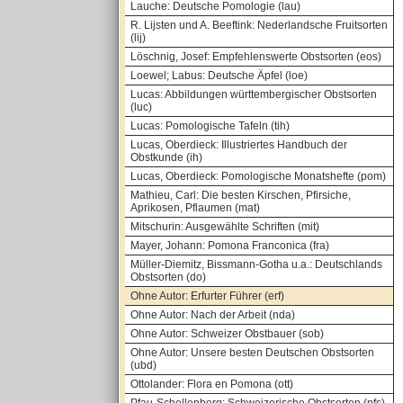
Lauche: Deutsche Pomologie (lau)
R. Lijsten und A. Beeftink: Nederlandsche Fruitsorten
(lij)
Löschnig, Josef: Empfehlenswerte Obstsorten (eos)
Loewel; Labus: Deutsche Äpfel (loe)
Lucas: Abbildungen württembergischer Obstsorten
(luc)
Lucas: Pomologische Tafeln (tih)
Lucas, Oberdieck: Illustriertes Handbuch der
Obstkunde (ih)
Lucas, Oberdieck: Pomologische Monatshefte (pom)
Mathieu, Carl: Die besten Kirschen, Pfirsiche,
Aprikosen, Pflaumen (mat)
Mitschurin: Ausgewählte Schriften (mit)
Mayer, Johann: Pomona Franconica (fra)
Müller-Diemitz, Bissmann-Gotha u.a.: Deutschlands
Obstsorten (do)
Ohne Autor: Erfurter Führer (erf)
Ohne Autor: Nach der Arbeit (nda)
Ohne Autor: Schweizer Obstbauer (sob)
Ohne Autor: Unsere besten Deutschen Obstsorten
(ubd)
Ottolander: Flora en Pomona (ott)