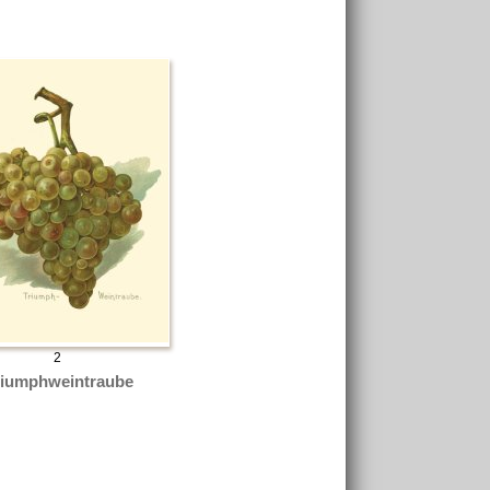
2
riumphweintraube