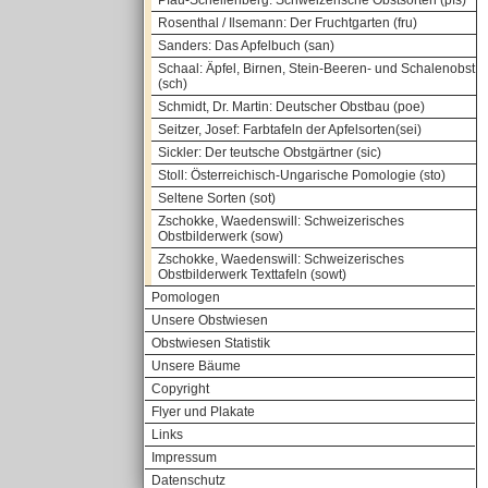
Pfau-Schellenberg: Schweizerische Obstsorten (pfs)
Rosenthal / Ilsemann: Der Fruchtgarten (fru)
Sanders: Das Apfelbuch (san)
Schaal: Äpfel, Birnen, Stein-Beeren- und Schalenobst
(sch)
Schmidt, Dr. Martin: Deutscher Obstbau (poe)
Seitzer, Josef: Farbtafeln der Apfelsorten(sei)
Sickler: Der teutsche Obstgärtner (sic)
Stoll: Österreichisch-Ungarische Pomologie (sto)
Seltene Sorten (sot)
Zschokke, Waedenswill: Schweizerisches
Obstbilderwerk (sow)
Zschokke, Waedenswill: Schweizerisches
Obstbilderwerk Texttafeln (sowt)
Pomologen
Unsere Obstwiesen
Obstwiesen Statistik
Unsere Bäume
Copyright
Flyer und Plakate
Links
Impressum
Datenschutz