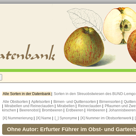
Alle Sorten in der Datenbank
|
Sorten in den Streuobstwiesen des BUND-Lemg
Alle Obstsorten
|
Apfelsorten
|
Birnen- und Quittensorten
|
Birnensorten
|
Quitte
|
Mirabellen und Reineclauden
|
Mirabellen
|
Reineclauden
|
Pflaumen und Zwe
kirschen
|
Beerenobst
|
Brombeeren
|
Erdbeeren
|
Himbeeren
|
Johannisbeere
[X] Nummerierung
|
[X] Name
|
[_] Synonyme
|
[X] Nummer im Obstsortenwerk
|
Ohne Autor: Erfurter Führer im Obst- und Garten