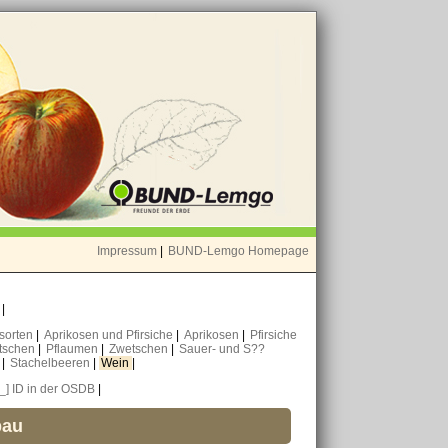
Impressum
|
BUND-Lemgo Homepage
o
|
nsorten
|
Aprikosen und Pfirsiche
|
Aprikosen
|
Pfirsiche
tschen
|
Pflaumen
|
Zwetschen
|
Sauer- und S??
n
|
Stachelbeeren
|
Wein
|
[_] ID in der OSDB
|
bau