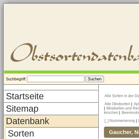
Suchbegriff:
Startseite
Alle Sorten in der 
Alle Obstsorten
|
Ap
Sitemap
|
Mirabellen und Re
kirschen
|
Beerenob
Datenbank
[_] Nummerierung
|
Sorten
Gaucher, N