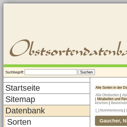
Suchbegriff:
Startseite
Alle Sorten in der 
Alle Obstsorten
|
Ap
Sitemap
|
Mirabellen und Re
kirschen
|
Beerenob
Datenbank
[_] Nummerierung
|
Sorten
Gaucher, N