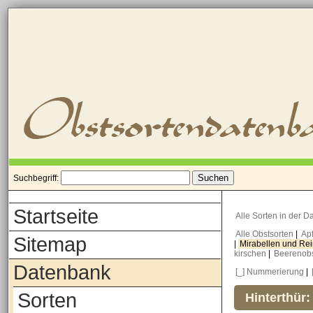
Suchbegriff:
Startseite
Alle Sorten in der 
Alle Obstsorten
|
Ap
Sitemap
|
Mirabellen und Re
kirschen
|
Beerenob
Datenbank
[_] Nummerierung
|
Sorten
Hinterthür