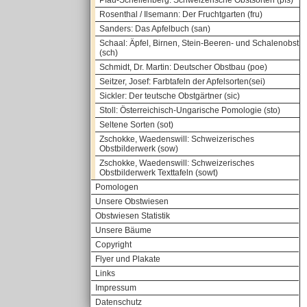
Pfau-Schellenberg: Schweizerische Obstsorten (pfs)
Rosenthal / Ilsemann: Der Fruchtgarten (fru)
Sanders: Das Apfelbuch (san)
Schaal: Äpfel, Birnen, Stein-Beeren- und Schalenobst
(sch)
Schmidt, Dr. Martin: Deutscher Obstbau (poe)
Seitzer, Josef: Farbtafeln der Apfelsorten(sei)
Sickler: Der teutsche Obstgärtner (sic)
Stoll: Österreichisch-Ungarische Pomologie (sto)
Seltene Sorten (sot)
Zschokke, Waedenswill: Schweizerisches
Obstbilderwerk (sow)
Zschokke, Waedenswill: Schweizerisches
Obstbilderwerk Texttafeln (sowt)
Pomologen
Unsere Obstwiesen
Obstwiesen Statistik
Unsere Bäume
Copyright
Flyer und Plakate
Links
Impressum
Datenschutz