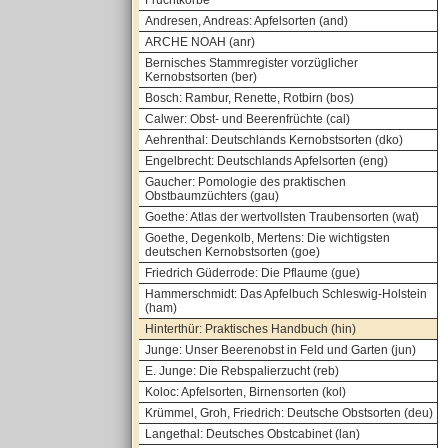
Fruchtkörbe
Andresen, Andreas: Apfelsorten (and)
ARCHE NOAH (anr)
Bernisches Stammregister vorzüglicher
Kernobstsorten (ber)
Bosch: Rambur, Renette, Rotbirn (bos)
Calwer: Obst- und Beerenfrüchte (cal)
Aehrenthal: Deutschlands Kernobstsorten (dko)
Engelbrecht: Deutschlands Apfelsorten (eng)
Gaucher: Pomologie des praktischen
Obstbaumzüchters (gau)
Goethe: Atlas der wertvollsten Traubensorten (wat)
Goethe, Degenkolb, Mertens: Die wichtigsten
deutschen Kernobstsorten (goe)
Friedrich Güderrode: Die Pflaume (gue)
Hammerschmidt: Das Apfelbuch Schleswig-Holstein
(ham)
Hinterthür: Praktisches Handbuch (hin)
Junge: Unser Beerenobst in Feld und Garten (jun)
E. Junge: Die Rebspalierzucht (reb)
Koloc: Apfelsorten, Birnensorten (kol)
Krümmel, Groh, Friedrich: Deutsche Obstsorten (deu)
Langethal: Deutsches Obstcabinet (lan)