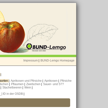
Impressum
|
BUND-Lemgo Homepage
o
|
nsorten
|
Aprikosen und Pfirsiche
|
Aprikosen
|
Pfirsiche
tschen
|
Pflaumen
|
Zwetschen
|
Sauer- und S??
n
|
Stachelbeeren
|
Wein
|
[_] ID in der OSDB
|