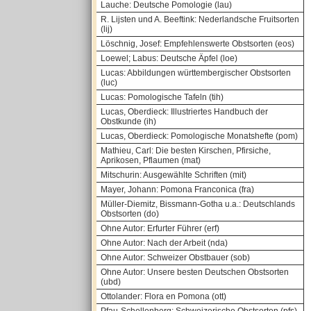
Lauche: Deutsche Pomologie (lau)
R. Lijsten und A. Beeftink: Nederlandsche Fruitsorten
(lij)
Löschnig, Josef: Empfehlenswerte Obstsorten (eos)
Loewel; Labus: Deutsche Äpfel (loe)
Lucas: Abbildungen württembergischer Obstsorten
(luc)
Lucas: Pomologische Tafeln (tih)
Lucas, Oberdieck: Illustriertes Handbuch der
Obstkunde (ih)
Lucas, Oberdieck: Pomologische Monatshefte (pom)
Mathieu, Carl: Die besten Kirschen, Pfirsiche,
Aprikosen, Pflaumen (mat)
Mitschurin: Ausgewählte Schriften (mit)
Mayer, Johann: Pomona Franconica (fra)
Müller-Diemitz, Bissmann-Gotha u.a.: Deutschlands
Obstsorten (do)
Ohne Autor: Erfurter Führer (erf)
Ohne Autor: Nach der Arbeit (nda)
Ohne Autor: Schweizer Obstbauer (sob)
Ohne Autor: Unsere besten Deutschen Obstsorten
(ubd)
Ottolander: Flora en Pomona (ott)