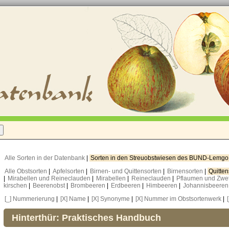
Alle Sorten in der Datenbank
|
Sorten in den Streuobstwiesen des BUND-Lemg
Alle Obstsorten
|
Apfelsorten
|
Birnen- und Quittensorten
|
Birnensorten
|
Quitte
|
Mirabellen und Reineclauden
|
Mirabellen
|
Reineclauden
|
Pflaumen und Zwe
kirschen
|
Beerenobst
|
Brombeeren
|
Erdbeeren
|
Himbeeren
|
Johannisbeere
[_] Nummerierung
|
[X] Name
|
[X] Synonyme
|
[X] Nummer im Obstsortenwerk
|
Hinterthür: Praktisches Handbuch