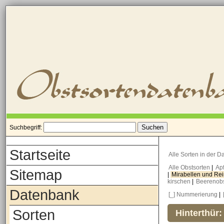
Suchbegriff:
Startseite
Alle Sorten in der 
Alle Obstsorten
|
Ap
Sitemap
|
Mirabellen und Re
kirschen
|
Beerenob
Datenbank
[_] Nummerierung
|
Sorten
Hinterthür