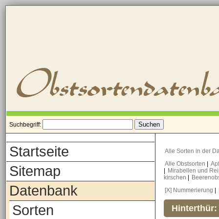
Suchbegriff:
Startseite
Alle Sorten in der 
Alle Obstsorten
|
Ap
Sitemap
|
Mirabellen und Re
kirschen
|
Beerenob
Datenbank
[X] Nummerierung
|
Sorten
Hinterthür