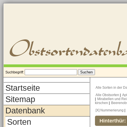
Suchbegriff:
Startseite
Alle Sorten in der 
Alle Obstsorten
|
Ap
Sitemap
|
Mirabellen und Re
kirschen
|
Beerenob
Datenbank
[X] Nummerierung
|
Sorten
Hinterthür