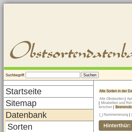
Suchbegriff:
Startseite
Alle Sorten in der 
Alle Obstsorten
|
Ap
Sitemap
|
Mirabellen und Re
kirschen
|
Beerenob
Datenbank
[_] Nummerierung
|
Sorten
Hinterthür