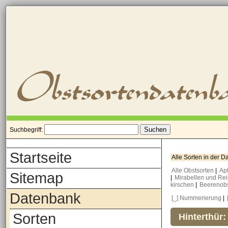
Suchbegriff:
Startseite
Alle Sorten in der 
Alle Obstsorten
|
Ap
Sitemap
|
Mirabellen und Re
kirschen
|
Beerenob
Datenbank
[_] Nummerierung
|
Sorten
Hinterthür