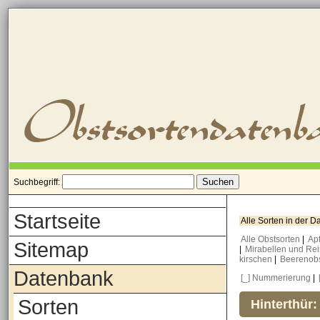
Suchbegriff:
Startseite
Alle Sorten in der 
Alle Obstsorten
|
Ap
Sitemap
|
Mirabellen und Re
kirschen
|
Beerenob
Datenbank
[_] Nummerierung
|
Sorten
Hinterthür