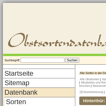
Suchbegriff:
Startseite
Alle Sorten in der 
Alle Obstsorten
|
Ap
Sitemap
|
Mirabellen und Re
kirschen
|
Beerenob
Datenbank
[X] Nummerierung
|
Sorten
Hinterthür