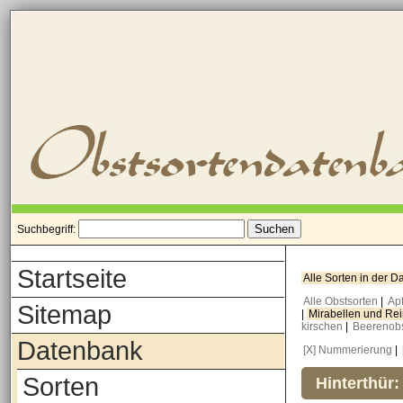
Suchbegriff:
Startseite
Alle Sorten in der 
Alle Obstsorten
|
Ap
Sitemap
|
Mirabellen und Re
kirschen
|
Beerenob
Datenbank
[X] Nummerierung
|
Sorten
Hinterthür