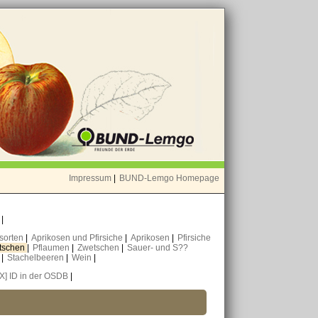
Impressum
|
BUND-Lemgo Homepage
o
|
nsorten
|
Aprikosen und Pfirsiche
|
Aprikosen
|
Pfirsiche
tschen
|
Pflaumen
|
Zwetschen
|
Sauer- und S??
n
|
Stachelbeeren
|
Wein
|
[X] ID in der OSDB
|