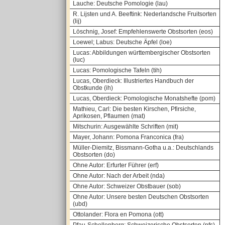
Lauche: Deutsche Pomologie (lau)
R. Lijsten und A. Beeftink: Nederlandsche Fruitsorten
(lij)
Löschnig, Josef: Empfehlenswerte Obstsorten (eos)
Loewel; Labus: Deutsche Äpfel (loe)
Lucas: Abbildungen württembergischer Obstsorten
(luc)
Lucas: Pomologische Tafeln (tih)
Lucas, Oberdieck: Illustriertes Handbuch der
Obstkunde (ih)
Lucas, Oberdieck: Pomologische Monatshefte (pom)
Mathieu, Carl: Die besten Kirschen, Pfirsiche,
Aprikosen, Pflaumen (mat)
Mitschurin: Ausgewählte Schriften (mit)
Mayer, Johann: Pomona Franconica (fra)
Müller-Diemitz, Bissmann-Gotha u.a.: Deutschlands
Obstsorten (do)
Ohne Autor: Erfurter Führer (erf)
Ohne Autor: Nach der Arbeit (nda)
Ohne Autor: Schweizer Obstbauer (sob)
Ohne Autor: Unsere besten Deutschen Obstsorten
(ubd)
Ottolander: Flora en Pomona (ott)