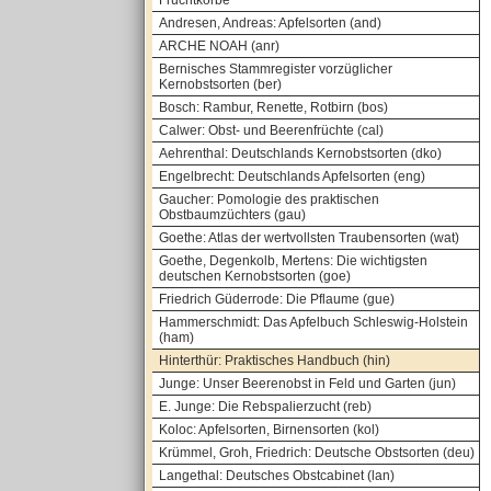
Fruchtkörbe
Andresen, Andreas: Apfelsorten (and)
ARCHE NOAH (anr)
Bernisches Stammregister vorzüglicher
Kernobstsorten (ber)
Bosch: Rambur, Renette, Rotbirn (bos)
Calwer: Obst- und Beerenfrüchte (cal)
Aehrenthal: Deutschlands Kernobstsorten (dko)
Engelbrecht: Deutschlands Apfelsorten (eng)
Gaucher: Pomologie des praktischen
Obstbaumzüchters (gau)
Goethe: Atlas der wertvollsten Traubensorten (wat)
Goethe, Degenkolb, Mertens: Die wichtigsten
deutschen Kernobstsorten (goe)
Friedrich Güderrode: Die Pflaume (gue)
Hammerschmidt: Das Apfelbuch Schleswig-Holstein
(ham)
Hinterthür: Praktisches Handbuch (hin)
Junge: Unser Beerenobst in Feld und Garten (jun)
E. Junge: Die Rebspalierzucht (reb)
Koloc: Apfelsorten, Birnensorten (kol)
Krümmel, Groh, Friedrich: Deutsche Obstsorten (deu)
Langethal: Deutsches Obstcabinet (lan)