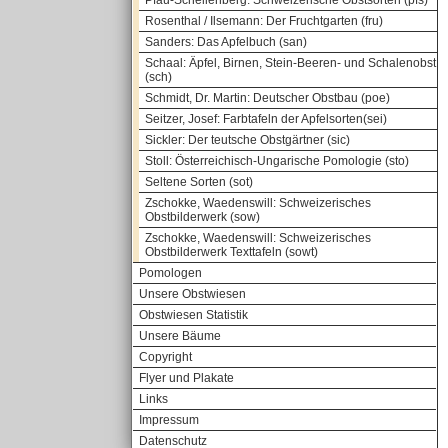
Pfau-Schellenberg: Schweizerische Obstsorten (pfs)
Rosenthal / Ilsemann: Der Fruchtgarten (fru)
Sanders: Das Apfelbuch (san)
Schaal: Äpfel, Birnen, Stein-Beeren- und Schalenobst
(sch)
Schmidt, Dr. Martin: Deutscher Obstbau (poe)
Seitzer, Josef: Farbtafeln der Apfelsorten(sei)
Sickler: Der teutsche Obstgärtner (sic)
Stoll: Österreichisch-Ungarische Pomologie (sto)
Seltene Sorten (sot)
Zschokke, Waedenswill: Schweizerisches
Obstbilderwerk (sow)
Zschokke, Waedenswill: Schweizerisches
Obstbilderwerk Texttafeln (sowt)
Pomologen
Unsere Obstwiesen
Obstwiesen Statistik
Unsere Bäume
Copyright
Flyer und Plakate
Links
Impressum
Datenschutz