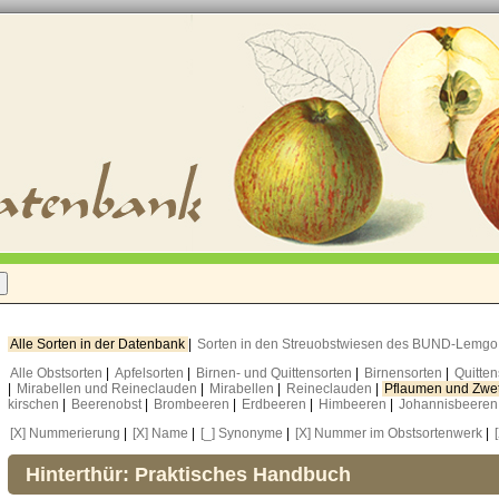
Alle Sorten in der Datenbank
|
Sorten in den Streuobstwiesen des BUND-Lemg
Alle Obstsorten
|
Apfelsorten
|
Birnen- und Quittensorten
|
Birnensorten
|
Quitte
|
Mirabellen und Reineclauden
|
Mirabellen
|
Reineclauden
|
Pflaumen und Zwe
kirschen
|
Beerenobst
|
Brombeeren
|
Erdbeeren
|
Himbeeren
|
Johannisbeere
[X] Nummerierung
|
[X] Name
|
[_] Synonyme
|
[X] Nummer im Obstsortenwerk
|
Hinterthür: Praktisches Handbuch