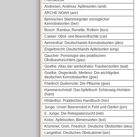
Fruchtkörbe
Andresen, Andreas: Apfelsorten (and)
ARCHE NOAH (anr)
Bernisches Stammregister vorzüglicher
Kernobstsorten (ber)
Bosch: Rambur, Renette, Rotbirn (bos)
Calwer: Obst- und Beerenfrüchte (cal)
Aehrenthal: Deutschlands Kernobstsorten (dko)
Engelbrecht: Deutschlands Apfelsorten (eng)
Gaucher: Pomologie des praktischen
Obstbaumzüchters (gau)
Goethe: Atlas der wertvollsten Traubensorten (wat)
Goethe, Degenkolb, Mertens: Die wichtigsten
deutschen Kernobstsorten (goe)
Friedrich Güderrode: Die Pflaume (gue)
Hammerschmidt: Das Apfelbuch Schleswig-Holstein
(ham)
Hinterthür: Praktisches Handbuch (hin)
Junge: Unser Beerenobst in Feld und Garten (jun)
E. Junge: Die Rebspalierzucht (reb)
Koloc: Apfelsorten, Birnensorten (kol)
Krümmel, Groh, Friedrich: Deutsche Obstsorten (deu)
Langethal: Deutsches Obstcabinet (lan)