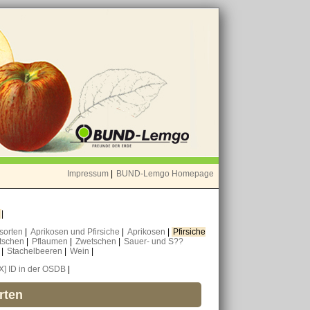
Impressum
|
BUND-Lemgo Homepage
o
|
nsorten
|
Aprikosen und Pfirsiche
|
Aprikosen
|
Pfirsiche
tschen
|
Pflaumen
|
Zwetschen
|
Sauer- und S??
n
|
Stachelbeeren
|
Wein
|
[X] ID in der OSDB
|
rten