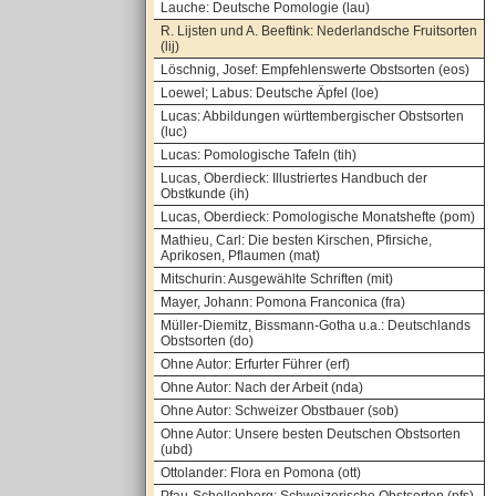
Lauche: Deutsche Pomologie (lau)
R. Lijsten und A. Beeftink: Nederlandsche Fruitsorten
(lij)
Löschnig, Josef: Empfehlenswerte Obstsorten (eos)
Loewel; Labus: Deutsche Äpfel (loe)
Lucas: Abbildungen württembergischer Obstsorten
(luc)
Lucas: Pomologische Tafeln (tih)
Lucas, Oberdieck: Illustriertes Handbuch der
Obstkunde (ih)
Lucas, Oberdieck: Pomologische Monatshefte (pom)
Mathieu, Carl: Die besten Kirschen, Pfirsiche,
Aprikosen, Pflaumen (mat)
Mitschurin: Ausgewählte Schriften (mit)
Mayer, Johann: Pomona Franconica (fra)
Müller-Diemitz, Bissmann-Gotha u.a.: Deutschlands
Obstsorten (do)
Ohne Autor: Erfurter Führer (erf)
Ohne Autor: Nach der Arbeit (nda)
Ohne Autor: Schweizer Obstbauer (sob)
Ohne Autor: Unsere besten Deutschen Obstsorten
(ubd)
Ottolander: Flora en Pomona (ott)