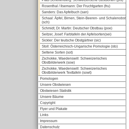
Pfau-Schellenberg: Schweizerische Obstsorten (pfs)
Rosenthal / Ilsemann: Der Fruchtgarten (fru)
Sanders: Das Apfelbuch (san)
Schaal: Äpfel, Birnen, Stein-Beeren- und Schalenobst
(sch)
Schmidt, Dr. Martin: Deutscher Obstbau (poe)
Seitzer, Josef: Farbtafeln der Apfelsorten(sei)
Sickler: Der teutsche Obstgärtner (sic)
Stoll: Österreichisch-Ungarische Pomologie (sto)
Seltene Sorten (sot)
Zschokke, Waedenswill: Schweizerisches
Obstbilderwerk (sow)
Zschokke, Waedenswill: Schweizerisches
Obstbilderwerk Texttafeln (sowt)
Pomologen
Unsere Obstwiesen
Obstwiesen Statistik
Unsere Bäume
Copyright
Flyer und Plakate
Links
Impressum
Datenschutz