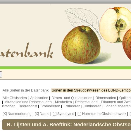
Alle Sorten in der Datenbank
|
Sorten in den Streuobstwiesen des BUND-Lemg
Alle Obstsorten
|
Apfelsorten
|
Birnen- und Quittensorten
|
Birnensorten
|
Quitte
|
Mirabellen und Reineclauden
|
Mirabellen
|
Reineclauden
|
Pflaumen und Zwe
kirschen
|
Beerenobst
|
Brombeeren
|
Erdbeeren
|
Himbeeren
|
Johannisbeere
[X] Nummerierung
|
[X] Name
|
[_] Synonyme
|
[_] Nummer im Obstsortenwerk
|
R. Lijsten und A. Beeftink: Nederlandsche Obstso