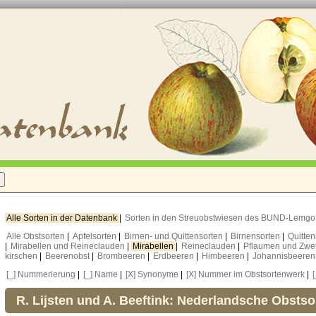
Alle Sorten in der Datenbank
|
Sorten in den Streuobstwiesen des BUND-Lemg
Alle Obstsorten
|
Apfelsorten
|
Birnen- und Quittensorten
|
Birnensorten
|
Quitte
|
Mirabellen und Reineclauden
|
Mirabellen
|
Reineclauden
|
Pflaumen und Zwe
kirschen
|
Beerenobst
|
Brombeeren
|
Erdbeeren
|
Himbeeren
|
Johannisbeere
[_] Nummerierung
|
[_] Name
|
[X] Synonyme
|
[X] Nummer im Obstsortenwerk
|
R. Lijsten und A. Beeftink: Nederlandsche Obstso