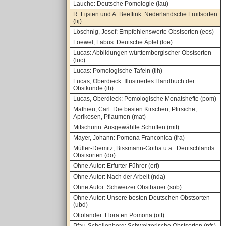
Lauche: Deutsche Pomologie (lau)
R. Lijsten und A. Beeftink: Nederlandsche Fruitsorten
(lij)
Löschnig, Josef: Empfehlenswerte Obstsorten (eos)
Loewel; Labus: Deutsche Äpfel (loe)
Lucas: Abbildungen württembergischer Obstsorten
(luc)
Lucas: Pomologische Tafeln (tih)
Lucas, Oberdieck: Illustriertes Handbuch der
Obstkunde (ih)
Lucas, Oberdieck: Pomologische Monatshefte (pom)
Mathieu, Carl: Die besten Kirschen, Pfirsiche,
Aprikosen, Pflaumen (mat)
Mitschurin: Ausgewählte Schriften (mit)
Mayer, Johann: Pomona Franconica (fra)
Müller-Diemitz, Bissmann-Gotha u.a.: Deutschlands
Obstsorten (do)
Ohne Autor: Erfurter Führer (erf)
Ohne Autor: Nach der Arbeit (nda)
Ohne Autor: Schweizer Obstbauer (sob)
Ohne Autor: Unsere besten Deutschen Obstsorten
(ubd)
Ottolander: Flora en Pomona (ott)