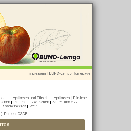
Impressum
|
BUND-Lemgo Homepage
o
|
nsorten
|
Aprikosen und Pfirsiche
|
Aprikosen
|
Pfirsiche
tschen
|
Pflaumen
|
Zwetschen
|
Sauer- und S??
n
|
Stachelbeeren
|
Wein
|
[_] ID in der OSDB
|
rten