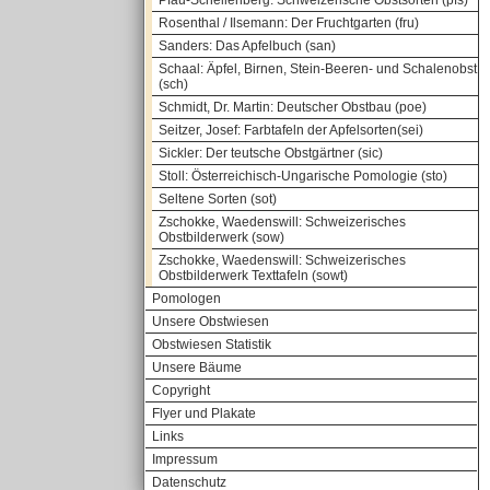
Pfau-Schellenberg: Schweizerische Obstsorten (pfs)
Rosenthal / Ilsemann: Der Fruchtgarten (fru)
Sanders: Das Apfelbuch (san)
Schaal: Äpfel, Birnen, Stein-Beeren- und Schalenobst
(sch)
Schmidt, Dr. Martin: Deutscher Obstbau (poe)
Seitzer, Josef: Farbtafeln der Apfelsorten(sei)
Sickler: Der teutsche Obstgärtner (sic)
Stoll: Österreichisch-Ungarische Pomologie (sto)
Seltene Sorten (sot)
Zschokke, Waedenswill: Schweizerisches
Obstbilderwerk (sow)
Zschokke, Waedenswill: Schweizerisches
Obstbilderwerk Texttafeln (sowt)
Pomologen
Unsere Obstwiesen
Obstwiesen Statistik
Unsere Bäume
Copyright
Flyer und Plakate
Links
Impressum
Datenschutz