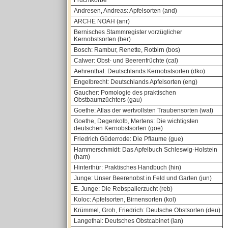
Fruchtkörbe
Andresen, Andreas: Apfelsorten (and)
ARCHE NOAH (anr)
Bernisches Stammregister vorzüglicher
Kernobstsorten (ber)
Bosch: Rambur, Renette, Rotbirn (bos)
Calwer: Obst- und Beerenfrüchte (cal)
Aehrenthal: Deutschlands Kernobstsorten (dko)
Engelbrecht: Deutschlands Apfelsorten (eng)
Gaucher: Pomologie des praktischen
Obstbaumzüchters (gau)
Goethe: Atlas der wertvollsten Traubensorten (wat)
Goethe, Degenkolb, Mertens: Die wichtigsten
deutschen Kernobstsorten (goe)
Friedrich Güderrode: Die Pflaume (gue)
Hammerschmidt: Das Apfelbuch Schleswig-Holstein
(ham)
Hinterthür: Praktisches Handbuch (hin)
Junge: Unser Beerenobst in Feld und Garten (jun)
E. Junge: Die Rebspalierzucht (reb)
Koloc: Apfelsorten, Birnensorten (kol)
Krümmel, Groh, Friedrich: Deutsche Obstsorten (deu)
Langethal: Deutsches Obstcabinet (lan)