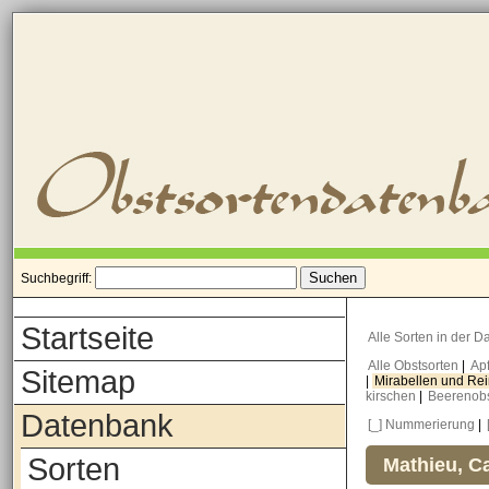
Suchbegriff:
Startseite
Alle Sorten in der 
Alle Obstsorten
|
Ap
Sitemap
|
Mirabellen und Re
kirschen
|
Beerenob
Datenbank
[_] Nummerierung
|
Sorten
Mathieu, Ca