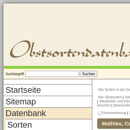
Suchbegriff:
Startseite
Alle Sorten in der 
Alle Obstsorten
|
Ap
Sitemap
|
Mirabellen und Re
kirschen
|
Beerenob
Datenbank
[_] Nummerierung
|
Sorten
Mathieu, Ca