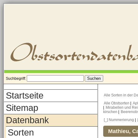
Suchbegriff:
Startseite
Alle Sorten in der 
Alle Obstsorten
|
Ap
Sitemap
|
Mirabellen und Re
kirschen
|
Beerenob
Datenbank
[_] Nummerierung
|
Sorten
Mathieu, Ca