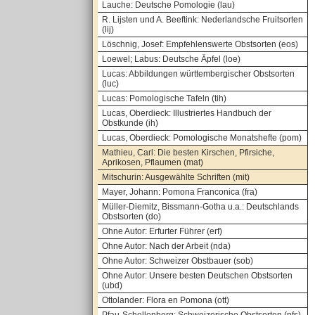
Lauche: Deutsche Pomologie (lau)
R. Lijsten und A. Beeftink: Nederlandsche Fruitsorten
(lij)
Löschnig, Josef: Empfehlenswerte Obstsorten (eos)
Loewel; Labus: Deutsche Äpfel (loe)
Lucas: Abbildungen württembergischer Obstsorten
(luc)
Lucas: Pomologische Tafeln (tih)
Lucas, Oberdieck: Illustriertes Handbuch der
Obstkunde (ih)
Lucas, Oberdieck: Pomologische Monatshefte (pom)
Mathieu, Carl: Die besten Kirschen, Pfirsiche,
Aprikosen, Pflaumen (mat)
Mitschurin: Ausgewählte Schriften (mit)
Mayer, Johann: Pomona Franconica (fra)
Müller-Diemitz, Bissmann-Gotha u.a.: Deutschlands
Obstsorten (do)
Ohne Autor: Erfurter Führer (erf)
Ohne Autor: Nach der Arbeit (nda)
Ohne Autor: Schweizer Obstbauer (sob)
Ohne Autor: Unsere besten Deutschen Obstsorten
(ubd)
Ottolander: Flora en Pomona (ott)