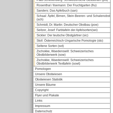
Pfau-Schellenberg: Schweizerische Obstsorten (pfs)
Rosenthal / Ilsemann: Der Fruchtgarten (fru)
Sanders: Das Apfelbuch (san)
Schaal: Äpfel, Birnen, Stein-Beeren- und Schalenobst
(sch)
Schmidt, Dr. Martin: Deutscher Obstbau (poe)
Seitzer, Josef: Farbtafeln der Apfelsorten(sei)
Sickler: Der teutsche Obstgärtner (sic)
Stoll: Österreichisch-Ungarische Pomologie (sto)
Seltene Sorten (sot)
Zschokke, Waedenswill: Schweizerisches
Obstbilderwerk (sow)
Zschokke, Waedenswill: Schweizerisches
Obstbilderwerk Texttafeln (sowt)
Pomologen
Unsere Obstwiesen
Obstwiesen Statistik
Unsere Bäume
Copyright
Flyer und Plakate
Links
Impressum
Datenschutz