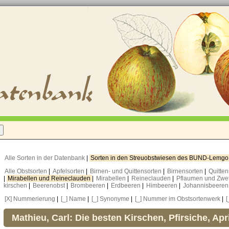
Alle Sorten in der Datenbank
|
Sorten in den Streuobstwiesen des BUND-Lemg
Alle Obstsorten
|
Apfelsorten
|
Birnen- und Quittensorten
|
Birnensorten
|
Quitte
|
Mirabellen und Reineclauden
|
Mirabellen
|
Reineclauden
|
Pflaumen und Zwe
kirschen
|
Beerenobst
|
Brombeeren
|
Erdbeeren
|
Himbeeren
|
Johannisbeere
[X] Nummerierung
|
[_] Name
|
[_] Synonyme
|
[_] Nummer im Obstsortenwerk
|
[
Mathieu, Carl: Die besten Kirschen, Pfirsiche, Ap