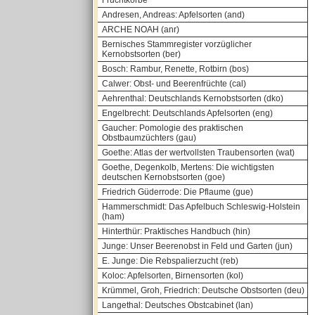
Fruchtkörbe
Andresen, Andreas: Apfelsorten (and)
ARCHE NOAH (anr)
Bernisches Stammregister vorzüglicher
Kernobstsorten (ber)
Bosch: Rambur, Renette, Rotbirn (bos)
Calwer: Obst- und Beerenfrüchte (cal)
Aehrenthal: Deutschlands Kernobstsorten (dko)
Engelbrecht: Deutschlands Apfelsorten (eng)
Gaucher: Pomologie des praktischen
Obstbaumzüchters (gau)
Goethe: Atlas der wertvollsten Traubensorten (wat)
Goethe, Degenkolb, Mertens: Die wichtigsten
deutschen Kernobstsorten (goe)
Friedrich Güderrode: Die Pflaume (gue)
Hammerschmidt: Das Apfelbuch Schleswig-Holstein
(ham)
Hinterthür: Praktisches Handbuch (hin)
Junge: Unser Beerenobst in Feld und Garten (jun)
E. Junge: Die Rebspalierzucht (reb)
Koloc: Apfelsorten, Birnensorten (kol)
Krümmel, Groh, Friedrich: Deutsche Obstsorten (deu)
Langethal: Deutsches Obstcabinet (lan)