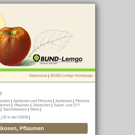
Impressum
|
BUND-Lemgo Homepage
o
|
nsorten
|
Aprikosen und Pfirsiche
|
Aprikosen
|
Pfirsiche
tschen
|
Pflaumen
|
Zwetschen
|
Sauer- und S??
n
|
Stachelbeeren
|
Wein
|
_] ID in der OSDB
|
rikosen, Pflaumen