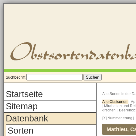
Suchbegriff:
Startseite
Alle Sorten in der 
Alle Obstsorten
|
Ap
Sitemap
|
Mirabellen und Re
kirschen
|
Beerenob
Datenbank
[X] Nummerierung
|
Sorten
Mathieu, Ca