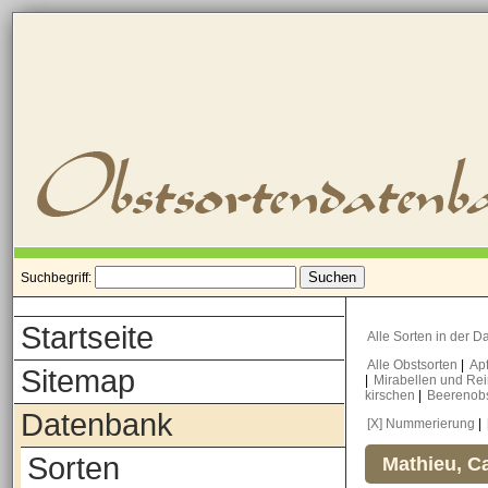
Suchbegriff:
Startseite
Alle Sorten in der 
Alle Obstsorten
|
Ap
Sitemap
|
Mirabellen und Re
kirschen
|
Beerenob
Datenbank
[X] Nummerierung
|
Sorten
Mathieu, Ca