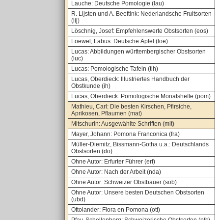
Lauche: Deutsche Pomologie (lau)
R. Lijsten und A. Beeftink: Nederlandsche Fruitsorten
(lij)
Löschnig, Josef: Empfehlenswerte Obstsorten (eos)
Loewel; Labus: Deutsche Äpfel (loe)
Lucas: Abbildungen württembergischer Obstsorten
(luc)
Lucas: Pomologische Tafeln (tih)
Lucas, Oberdieck: Illustriertes Handbuch der
Obstkunde (ih)
Lucas, Oberdieck: Pomologische Monatshefte (pom)
Mathieu, Carl: Die besten Kirschen, Pfirsiche,
Aprikosen, Pflaumen (mat)
Mitschurin: Ausgewählte Schriften (mit)
Mayer, Johann: Pomona Franconica (fra)
Müller-Diemitz, Bissmann-Gotha u.a.: Deutschlands
Obstsorten (do)
Ohne Autor: Erfurter Führer (erf)
Ohne Autor: Nach der Arbeit (nda)
Ohne Autor: Schweizer Obstbauer (sob)
Ohne Autor: Unsere besten Deutschen Obstsorten
(ubd)
Ottolander: Flora en Pomona (ott)