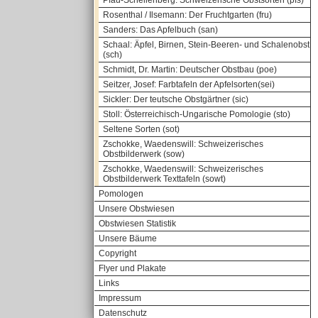
Pfau-Schellenberg: Schweizerische Obstsorten (pfs)
Rosenthal / Ilsemann: Der Fruchtgarten (fru)
Sanders: Das Apfelbuch (san)
Schaal: Äpfel, Birnen, Stein-Beeren- und Schalenobst
(sch)
Schmidt, Dr. Martin: Deutscher Obstbau (poe)
Seitzer, Josef: Farbtafeln der Apfelsorten(sei)
Sickler: Der teutsche Obstgärtner (sic)
Stoll: Österreichisch-Ungarische Pomologie (sto)
Seltene Sorten (sot)
Zschokke, Waedenswill: Schweizerisches
Obstbilderwerk (sow)
Zschokke, Waedenswill: Schweizerisches
Obstbilderwerk Texttafeln (sowt)
Pomologen
Unsere Obstwiesen
Obstwiesen Statistik
Unsere Bäume
Copyright
Flyer und Plakate
Links
Impressum
Datenschutz