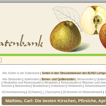
Alle Sorten in der Datenbank
|
Sorten in den Streuobstwiesen des BUND-Lemg
Alle Obstsorten
|
Apfelsorten
|
Birnen- und Quittensorten
|
Birnensorten
|
Quitte
|
Mirabellen und Reineclauden
|
Mirabellen
|
Reineclauden
|
Pflaumen und Zwe
kirschen
|
Beerenobst
|
Brombeeren
|
Erdbeeren
|
Himbeeren
|
Johannisbeere
[X] Nummerierung
|
[X] Name
|
[_] Synonyme
|
[X] Nummer im Obstsortenwerk
|
Mathieu, Carl: Die besten Kirschen, Pfirsiche, Ap