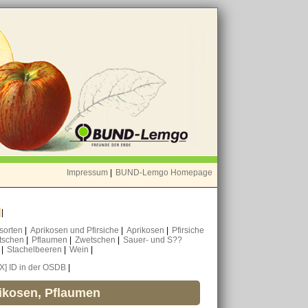
Impressum
|
BUND-Lemgo Homepage
o
|
nsorten
|
Aprikosen und Pfirsiche
|
Aprikosen
|
Pfirsiche
tschen
|
Pflaumen
|
Zwetschen
|
Sauer- und S??
n
|
Stachelbeeren
|
Wein
|
[X] ID in der OSDB
|
rikosen, Pflaumen