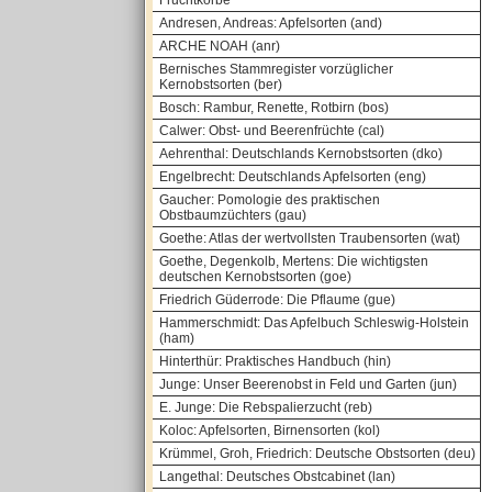
Fruchtkörbe
Andresen, Andreas: Apfelsorten (and)
ARCHE NOAH (anr)
Bernisches Stammregister vorzüglicher
Kernobstsorten (ber)
Bosch: Rambur, Renette, Rotbirn (bos)
Calwer: Obst- und Beerenfrüchte (cal)
Aehrenthal: Deutschlands Kernobstsorten (dko)
Engelbrecht: Deutschlands Apfelsorten (eng)
Gaucher: Pomologie des praktischen
Obstbaumzüchters (gau)
Goethe: Atlas der wertvollsten Traubensorten (wat)
Goethe, Degenkolb, Mertens: Die wichtigsten
deutschen Kernobstsorten (goe)
Friedrich Güderrode: Die Pflaume (gue)
Hammerschmidt: Das Apfelbuch Schleswig-Holstein
(ham)
Hinterthür: Praktisches Handbuch (hin)
Junge: Unser Beerenobst in Feld und Garten (jun)
E. Junge: Die Rebspalierzucht (reb)
Koloc: Apfelsorten, Birnensorten (kol)
Krümmel, Groh, Friedrich: Deutsche Obstsorten (deu)
Langethal: Deutsches Obstcabinet (lan)