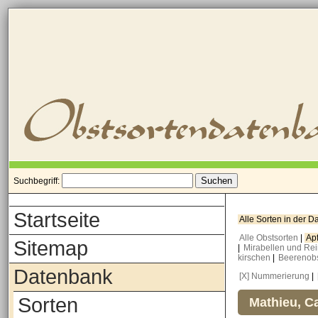
Suchbegriff:
Startseite
Alle Sorten in der 
Alle Obstsorten
|
Ap
Sitemap
|
Mirabellen und Re
kirschen
|
Beerenob
Datenbank
[X] Nummerierung
|
Sorten
Mathieu, Ca