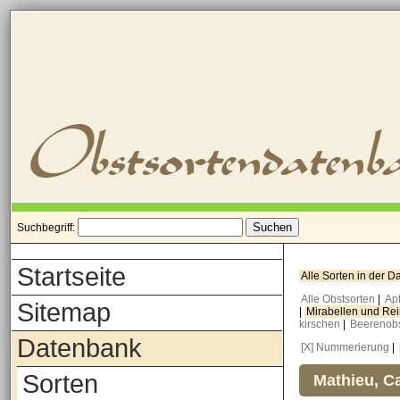
Suchbegriff:
Startseite
Alle Sorten in der 
Alle Obstsorten
|
Ap
Sitemap
|
Mirabellen und Re
kirschen
|
Beerenob
Datenbank
[X] Nummerierung
|
Sorten
Mathieu, Ca