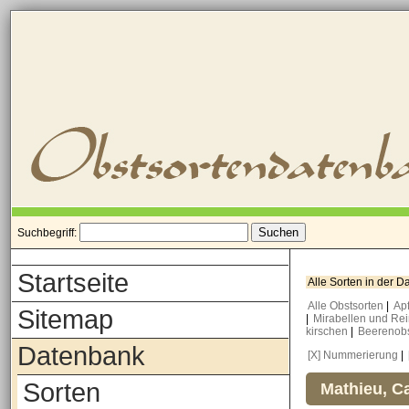
Suchbegriff:
Startseite
Alle Sorten in der 
Alle Obstsorten
|
Ap
Sitemap
|
Mirabellen und Re
kirschen
|
Beerenob
Datenbank
[X] Nummerierung
|
Sorten
Mathieu, Ca