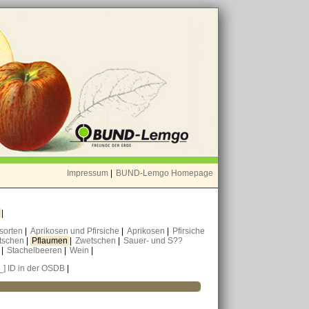
Impressum
|
BUND-Lemgo Homepage
o
|
nsorten
|
Aprikosen und Pfirsiche
|
Aprikosen
|
Pfirsiche
tschen
|
Pflaumen
|
Zwetschen
|
Sauer- und S??
n
|
Stachelbeeren
|
Wein
|
[_] ID in der OSDB
|