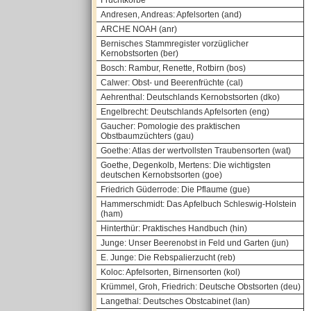
Fruchtkörbe
Andresen, Andreas: Apfelsorten (and)
ARCHE NOAH (anr)
Bernisches Stammregister vorzüglicher
Kernobstsorten (ber)
Bosch: Rambur, Renette, Rotbirn (bos)
Calwer: Obst- und Beerenfrüchte (cal)
Aehrenthal: Deutschlands Kernobstsorten (dko)
Engelbrecht: Deutschlands Apfelsorten (eng)
Gaucher: Pomologie des praktischen
Obstbaumzüchters (gau)
Goethe: Atlas der wertvollsten Traubensorten (wat)
Goethe, Degenkolb, Mertens: Die wichtigsten
deutschen Kernobstsorten (goe)
Friedrich Güderrode: Die Pflaume (gue)
Hammerschmidt: Das Apfelbuch Schleswig-Holstein
(ham)
Hinterthür: Praktisches Handbuch (hin)
Junge: Unser Beerenobst in Feld und Garten (jun)
E. Junge: Die Rebspalierzucht (reb)
Koloc: Apfelsorten, Birnensorten (kol)
Krümmel, Groh, Friedrich: Deutsche Obstsorten (deu)
Langethal: Deutsches Obstcabinet (lan)