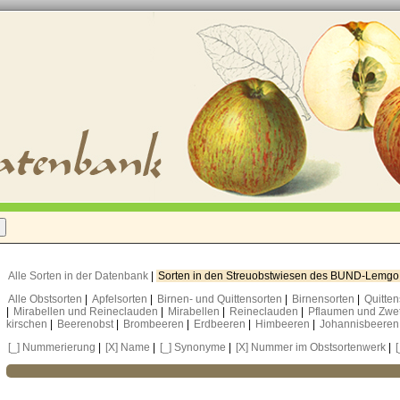
Alle Sorten in der Datenbank
|
Sorten in den Streuobstwiesen des BUND-Lemg
Alle Obstsorten
|
Apfelsorten
|
Birnen- und Quittensorten
|
Birnensorten
|
Quitte
|
Mirabellen und Reineclauden
|
Mirabellen
|
Reineclauden
|
Pflaumen und Zwe
kirschen
|
Beerenobst
|
Brombeeren
|
Erdbeeren
|
Himbeeren
|
Johannisbeere
[_] Nummerierung
|
[X] Name
|
[_] Synonyme
|
[X] Nummer im Obstsortenwerk
|