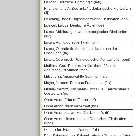
Lauche: Deutsche Pomologie (lau)
R. Lijsten und A. Beeftink: Nederlandsche Fruitsorten
(lij)
Löschnig, Josef: Empfehlenswerte Obstsorten (eos)
Loewel; Labus: Deutsche Äpfel (loe)
Lucas: Abbildungen württembergischer Obstsorten
(luc)
Lucas: Pomologische Tafeln (tih)
Lucas, Oberdieck: Illustriertes Handbuch der
Obstkunde (ih)
Lucas, Oberdieck: Pomologische Monatshefte (pom)
Mathieu, Carl: Die besten Kirschen, Pfirsiche,
Aprikosen, Pflaumen (mat)
Mitschurin: Ausgewählte Schriften (mit)
Mayer, Johann: Pomona Franconica (fra)
Müller-Diemitz, Bissmann-Gotha u.a.: Deutschlands
Obstsorten (do)
Ohne Autor: Erfurter Führer (erf)
Ohne Autor: Nach der Arbeit (nda)
Ohne Autor: Schweizer Obstbauer (sob)
Ohne Autor: Unsere besten Deutschen Obstsorten
(ubd)
Ottolander: Flora en Pomona (ott)