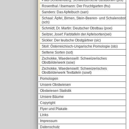
Pfau-Schellenberg: Schweizerische Obstsorten (pfs)
Rosenthal / Ilsemann: Der Fruchtgarten (fru)
Sanders: Das Apfelbuch (san)
Schaal: Äpfel, Birnen, Stein-Beeren- und Schalenobst
(sch)
Schmidt, Dr. Martin: Deutscher Obstbau (poe)
Seitzer, Josef: Farbtafeln der Apfelsorten(sei)
Sickler: Der teutsche Obstgärtner (sic)
Stoll: Österreichisch-Ungarische Pomologie (sto)
Seltene Sorten (sot)
Zschokke, Waedenswill: Schweizerisches
Obstbilderwerk (sow)
Zschokke, Waedenswill: Schweizerisches
Obstbilderwerk Texttafeln (sowt)
Pomologen
Unsere Obstwiesen
Obstwiesen Statistik
Unsere Bäume
Copyright
Flyer und Plakate
Links
Impressum
Datenschutz