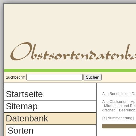
Suchbegriff:
Startseite
Alle Sorten in der 
Alle Obstsorten
|
Ap
Sitemap
|
Mirabellen und Re
kirschen
|
Beerenob
Datenbank
[X] Nummerierung
|
Sorten